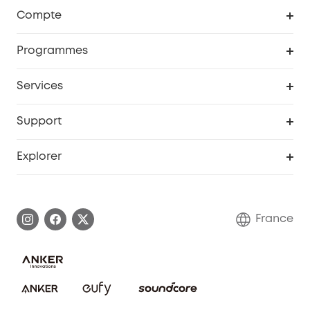
Robot aspirateur
Compte
Caméras de surveillance
Programme de récompenses eufyCredits
Programmes
Devenir affilié
Services
Remises éducation
Portail Web de sécurité
Support
Programme de partenariat eufy
Centre d'aide intelligent
Explorer
Informations sur la garantie
Histoire de la marque eufy
Demander l'application de ma garantie
Communauté eufy Security
France
FAQ sur les commandes
Nous contacter
Annuler la commande
Blog