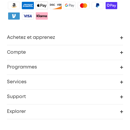
Achetez et apprenez
Robot aspirateur
Compte
Caméras de surveillance
Programme de récompenses eufyCredits
Programmes
Devenir affilié
Services
Remises éducation
Portail Web de sécurité
Support
Programme de partenariat eufy
Centre d'aide intelligent
Explorer
Informations sur la garantie
Histoire de la marque eufy