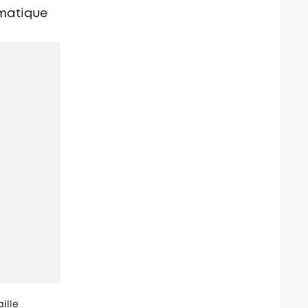
omatique
ille