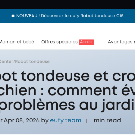
🔥 NOUVEAU ! Découvrez le eufy Robot tondeuse C15.
Maman et bébé
Offres spéciales
Avantages
À saisir
Center
/
Robot tondeuse
ot tondeuse et cro
chien : comment év
 problèmes au jard
r Apr 08, 2026 by
eufy team
min read
|