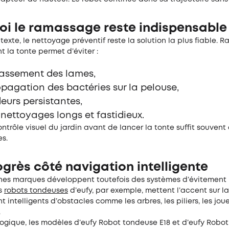
oi le ramassage reste indispensable
exte, le nettoyage préventif reste la solution la plus fiable. R
t la tonte permet d’éviter :
rassement des lames,
opagation des bactéries sur la pelouse,
deurs persistantes,
s nettoyages longs et fastidieux.
ntrôle visuel du jardin avant de lancer la tonte suffit souvent
es.
grès côté navigation intelligente
ines marques développent toutefois des systèmes d’évitement 
s
robots
tondeuse
s
d’eufy, par exemple, mettent l’accent sur l
nt intelligents d’obstacles comme les arbres, les piliers, les j
.
logique, les modèles d’eufy Robot tondeuse E18 et d’eufy Robo