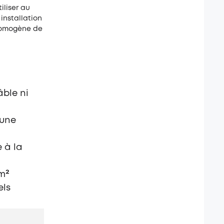
iliser au
installation
 homogène de
âble ni
 une
 à la
 m²
els