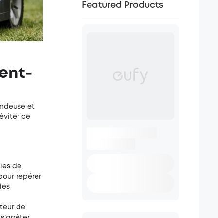
Featured Products
ent-
ondeuse et
éviter ce
les de
pour repérer
les
pteur de
s’arrêter.