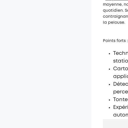
moyenne, not
quotidien. S
contraignan
la pelouse.
Points forts :
Techn
stati
Carto
appli
Détec
perce
Tonte
Expér
autom