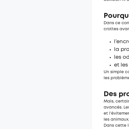
Pourqu
Dans ce cont
crottes avan
l’enc
la pr
les o
et le
Un simple co
les problèm
Des pro
Mais, certa
avancés. Le
et l’éviteme
les animaux
Dans cette 