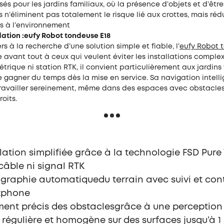
sés pour les jardins familiaux, où la présence d’objets et d’être
ls n’éliminent pas totalement le risque lié aux crottes, mais réd
és à l’environnement
ion :eufy Robot tondeuse E18
ers à la recherche d’une solution simple et fiable, l’
eufy
Robot 
 avant tout à ceux qui veulent éviter les installations comple
trique ni station RTK, il convient particulièrement aux jardins
e gagner du temps dès la mise en service. Sa navigation intell
ravailler sereinement, même dans des espaces avec obstacle
oits.
llation simplifiée grâce à la technologie FSD Pure 
câble ni signal RTK
graphie automatiquedu terrain avec suivi et cont
tphone
ment précis des obstaclesgrâce à une perception 
 régulière et homogène sur des surfaces jusqu’à 1