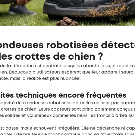
ondeuses robotisées détect
 les crottes de chien ?
de la détection est centrale lorsqu’on aborde le sujet robot t
ien. Beaucoup d’utilisateurs espèrent que leur appareil saura 
cle, mais la réalité est plus nuancée.
mites techniques encore fréquentes
ajorité des tondeuses robotisées actuelles ne sont pas capab
 crottes de chien. Leurs capteurs sont principalement conçus 
s solides et volumineux comme les murs, les troncs d’arbre ou 
st basse, molle et souvent irrégulière. Elle ne déclenche ni ca
 capteur de hauteur. Le robot continue donc sa trajectoire sans 