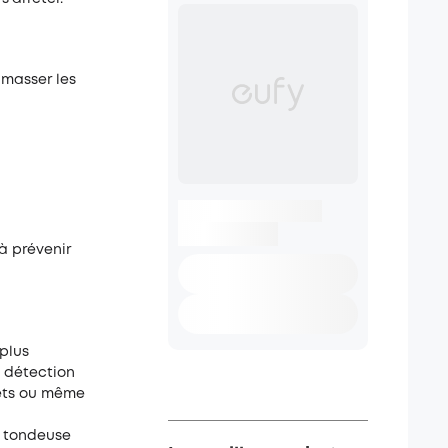
amasser les
 à prévenir
plus
a détection
ouets ou même
t tondeuse