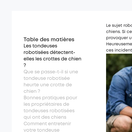
Le sujet ro
chiens. Si c
provoquer u
Table des matières
Heureusement
Les tondeuses
ces incident
robotisées détectent-
elles les crottes de chien
?
Que se passe-t-il si une
tondeuse robotisée
heurte une crotte de
chien ?
Bonnes pratiques pour
les propriétaires de
tondeuses robotisées
qui ont des chiens
Comment entretenir
votre tondeuse