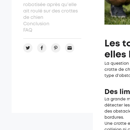
robotisée après qu’elle
ait roulé sur des crottes
de chien
Conclusion
FAQ
Les t
elles
La question 
crotte de ch
type d’obsta
Des li
La grande m
détecter les
des obstacle
bordures.
Une crotte e
collision ni