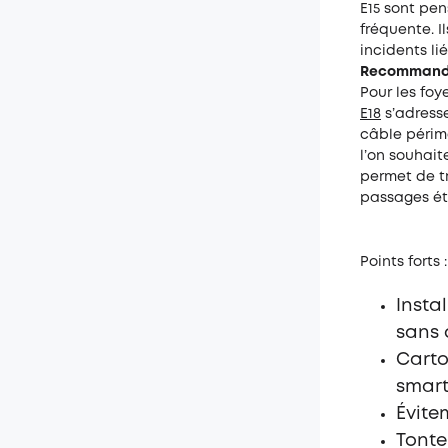
E15 sont pen
fréquente. I
incidents li
Recommandat
Pour les foy
E18
s’adresse
câble périmé
l’on souhait
permet de t
passages étr
Points forts :
Insta
sans 
Carto
smar
Évite
Tonte