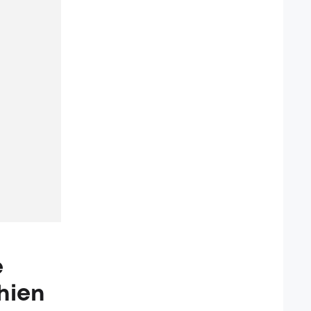
e
hien