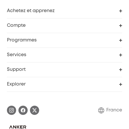
Achetez et apprenez
Robot aspirateur
Compte
Caméras de surveillance
Programme de récompenses eufyCredits
Programmes
Devenir affilié
Services
Remises éducation
Portail Web de sécurité
Support
Programme de partenariat eufy
Centre d'aide intelligent
Explorer
Informations sur la garantie
Histoire de la marque eufy
Demander l'application de ma garantie
Communauté eufy Security
France
FAQ sur les commandes
Nous contacter