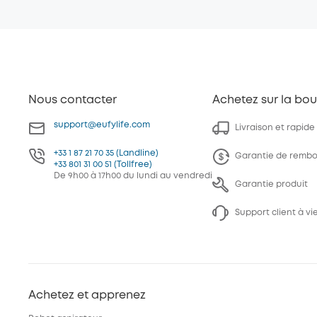
Nous contacter
Achetez sur la bou
support@eufylife.com
Livraison et rapide
+33 1 87 21 70 35 (Landline)
Garantie de rembo
+33 801 31 00 51 (Tollfree)
De 9h00 à 17h00 du lundi au vendredi
Garantie produit
Support client à vi
Achetez et apprenez