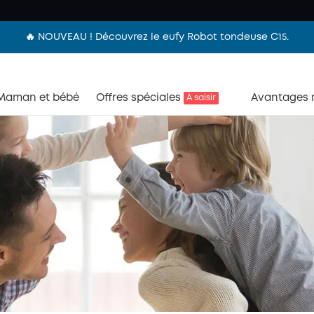
🔥 NOUVEAU ! Découvrez le eufy Robot tondeuse C15.
Maman et bébé
Offres spéciales
Avantages
À saisir