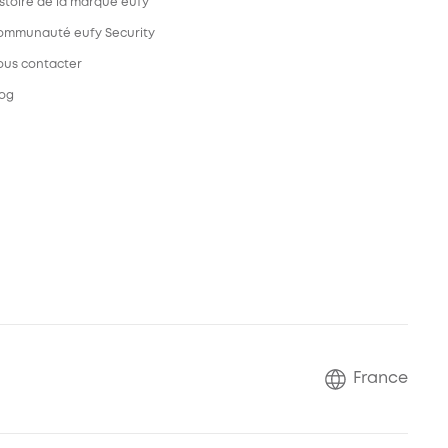
stoire de la marque eufy
ommunauté eufy Security
ous contacter
log
France