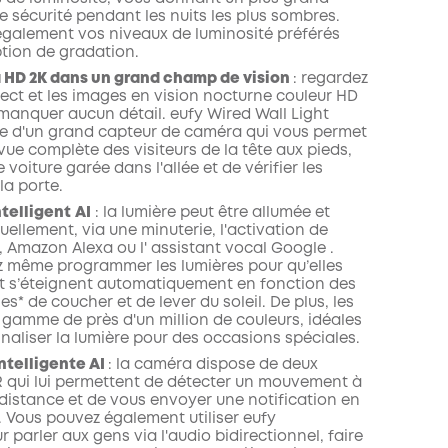
 sécurité pendant les nuits les plus sombres.
également vos niveaux de luminosité préférés
tion de gradation.
 HD 2K dans un grand champ de vision
:
regardez
irect et les images en vision nocturne couleur HD
 manquer aucun détail. eufy Wired Wall Light
 d'un grand capteur de caméra qui vous permet
vue complète des visiteurs de la tête aux pieds,
e voiture garée dans l'allée et de vérifier les
la porte.
ntelligent
AI
:
la lumière peut être allumée et
ellement, via une minuterie, l'activation de
Amazon Alexa ou l'
assistant vocal
Google
.
 même programmer les lumières pour qu’elles
et s’éteignent automatiquement en fonction des
es* de coucher et de lever du soleil. De plus, les
 gamme de près d'un million de couleurs, idéales
naliser la lumière pour des occasions spéciales.
ntelligente AI
:
la caméra dispose de deux
R qui lui permettent de détecter un mouvement à
 distance et de vous envoyer une
notification en
. Vous pouvez également utiliser
eufy
ur
parler aux gens via l'audio bidirectionnel, faire