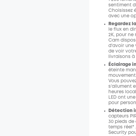
sentiment de
Choisissez 
avec une op
Regardez la
le flux en d
2K, pour ne
Cam dispose
d'avoir une 
de voir votr
livraisons à 
Éclairage i
éteinte manu
mouvement, 
Vous pouvez
s’allument 
heures local
LED ont une
pour person
Détection i
capteurs PI
30 pieds de
temps réel*
Security
po