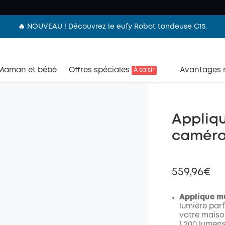
🔥 NOUVEAU ! Découvrez le eufy Robot tondeuse C15.
Maman et bébé
Offres spéciales
Avantages
À saisir
Appliqu
caméra 
559,96€
Applique m
lumière parf
votre maiso
1 200 lumen