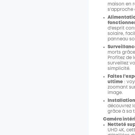
maison en r
s'approche 
Alimentatio
fonctionn
d'esprit co
solaire, fac
panneau sol
Surveillanc
morts grâce
Profitez de 
surveillez v
simplicité.
Faites l'ex
ultime
: voy
zoomant sur 
image.
Installatio
découvrez l
grâce à sa t
Caméra intér
Netteté su
UHD 4K, cett