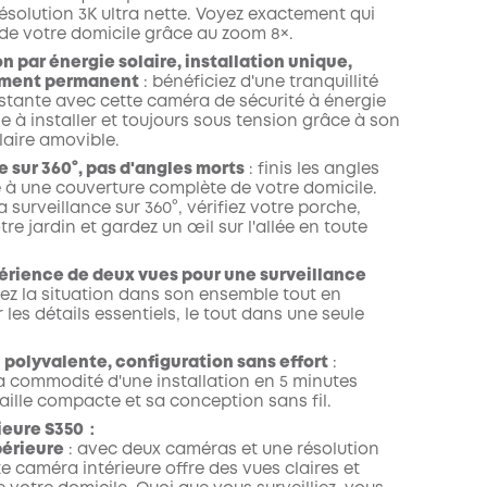
ésolution 3K ultra nette. Voyez exactement qui
de votre domicile grâce au zoom 8×.
n par énergie solaire, installation unique,
ement permanent
: bénéficiez d'une tranquillité
nstante avec cette caméra de sécurité à énergie
ile à installer et toujours sous tension grâce à son
aire amovible.
e sur 360°, pas d'angles morts
: finis les angles
 à une couverture complète de votre domicile.
la surveillance sur 360°, vérifiez votre porche,
otre jardin et gardez un œil sur l'allée en toute
périence de deux vues pour une surveillance
ez la situation dans son ensemble tout en
les détails essentiels, le tout dans une seule
n polyvalente, configuration sans effort
:
a commodité d'une installation en 5 minutes
aille compacte et sa conception sans fil.
ieure S350：
périeure
: avec deux caméras et une résolution
e caméra intérieure offre des vues claires et