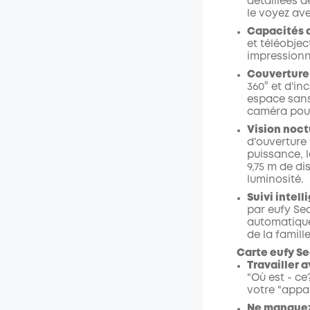
détaillées d
le voyez av
Capacités 
et téléobjec
impressionn
Couverture
360° et d'i
espace sans
caméra pour
Vision noc
d'ouverture 
puissance, 
9,75 m de d
luminosité.
Suivi intell
par eufy Secu
automatique
de la famil
Carte eufy S
Travailler 
"Où est - ce
votre "appar
Ne manquez