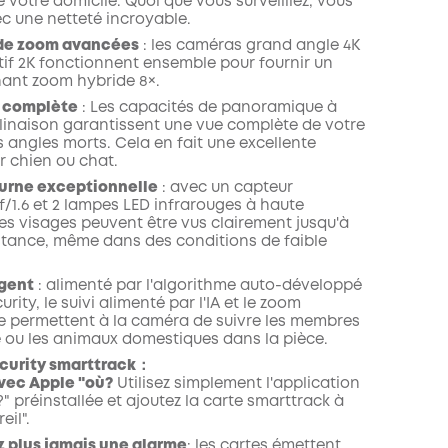
e votre domicile. Quoi que vous surveilliez, vous
ec une netteté incroyable.
de zoom avancées
: les caméras grand angle 4K
tif 2K fonctionnent ensemble pour fournir un
ant zoom hybride 8×.
 complète
: Les capacités de panoramique à
nclinaison garantissent une vue complète de votre
 angles morts. Cela en fait une excellente
 chien ou chat.
turne exceptionnelle
: avec un capteur
f/1.6 et 2 lampes LED infrarouges à haute
les visages peuvent être vus clairement jusqu'à
istance, même dans des conditions de faible
igent
: alimenté par l'algorithme auto-développé
rity, le suivi alimenté par l'IA et le zoom
 permettent à la caméra de suivre les membres
le ou les animaux domestiques dans la pièce.
ecurity smarttrack：
avec Apple "où?
Utilisez simplement l'application
?" préinstallée et ajoutez la carte smarttrack à
eil".
 plus jamais une alarme
: les cartes émettent