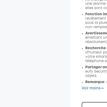
une alarme 
elles sont c
Fonction im
revêtement 
sous la plui
non remplaça
Avertisseme
émettant un
absolument 
Recherche 
d'humeur po
votre smartp
téléphone s
Partager av
eufy Securi
objets.
Remarque
:
Voir moins