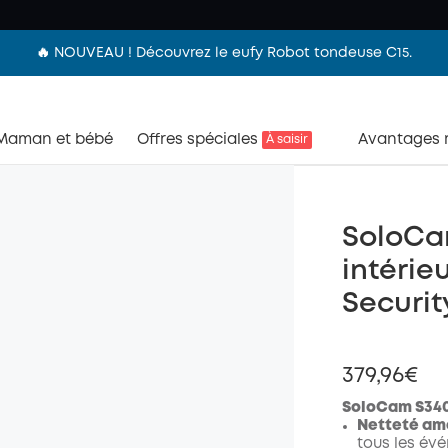
🔥 NOUVEAU ! Découvrez le eufy Robot tondeuse C15.
Maman et bébé
Offres spéciales
Avantages
À saisir
SoloCa
intérie
Securit
379,96€
SoloCam S34
Netteté amé
tous les év