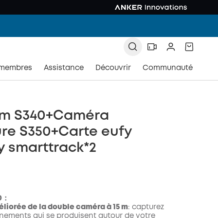
 membres
Assistance
Découvrir
Communauté
m S340+Caméra
ure S350+Carte eufy
y smarttrack*2
0：
liorée de la double caméra à 15 m
: capturez
énements qui se produisent autour de votre