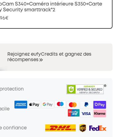
oCam S340+Caméra intérieure S350+Carte
y Security smarttrack*2
,96€
Rejoignez eufyCredits et gagnez des
récompenses
 protection
cile
de confiance