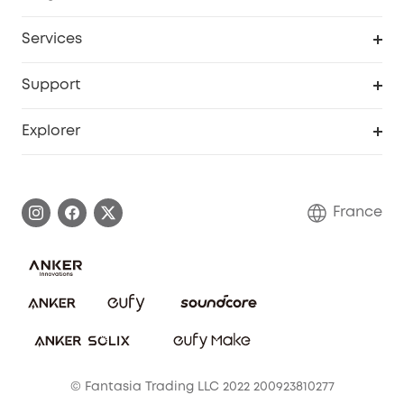
Devenir affilié
Services
Remises éducation
Portail Web de sécurité
Support
Programme de partenariat eufy
Centre d'aide intelligent
Explorer
Informations sur la garantie
Histoire de la marque eufy
Demander l'application de ma garantie
Communauté eufy Security
France
FAQ sur les commandes
Nous contacter
Annuler la commande
Blog
© Fantasia Trading LLC 2022 200923810277