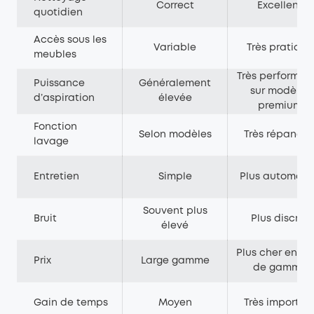
Correct
Excellent
quotidien
Accès sous les
Variable
Très pratique
meubles
Très performan
Puissance
Généralement
sur modèles
d’aspiration
élevée
premium
Fonction
Selon modèles
Très répandu
lavage
Entretien
Simple
Plus automati
Souvent plus
Bruit
Plus discret
élevé
Plus cher en ha
Prix
Large gamme
de gamme
Gain de temps
Moyen
Très importan