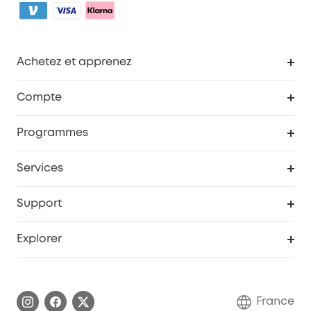
Achetez et apprenez
Robot aspirateur
Compte
Caméras de surveillance
Programme de récompenses eufyCredits
Programmes
Devenir affilié
Services
Remises éducation
Portail Web de sécurité
Support
Programme de partenariat eufy
Centre d'aide intelligent
Explorer
Informations sur la garantie
Histoire de la marque eufy
Demander l'application de ma garantie
Communauté eufy Security
France