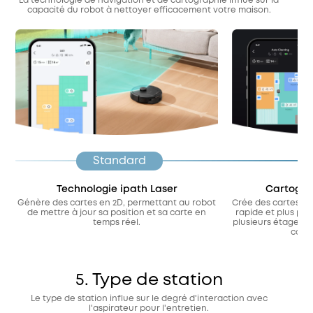
La technologie de navigation et de cartographie influe sur la
capacité du robot à nettoyer efficacement votre maison.
Standard
Technologie ipath Laser
Cartogra
Génère des cartes en 2D, permettant au robot
Crée des cartes en
de mettre à jour sa position et sa carte en
rapide et plus préc
temps réel.
plusieurs étages e
compl
5. Type de station
Le type de station influe sur le degré d'interaction avec
l'aspirateur pour l'entretien.