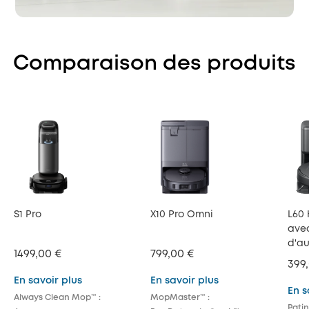
Comparaison des produits
S1 Pro
X10 Pro Omni
L60 
ave
d'a
1499,00 €
799,00 €
399
En savoir plus
En savoir plus
En s
Always Clean Mop™ :
MopMaster™ :
Patin