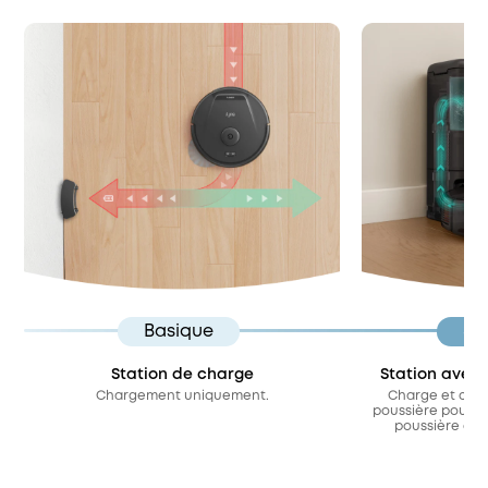
Basique
St
Station de charge
Station avec
Chargement uniquement.
Charge et coll
poussière pour q
poussière à c