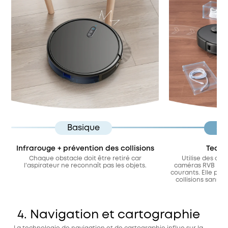
Basique
St
Infrarouge + prévention des collisions
Techn
Chaque obstacle doit être retiré car
Utilise des cap
l'aspirateur ne reconnaît pas les objets.
caméras RVB pour
courants. Elle perm
collisions sans qu
4. Navigation et cartographie