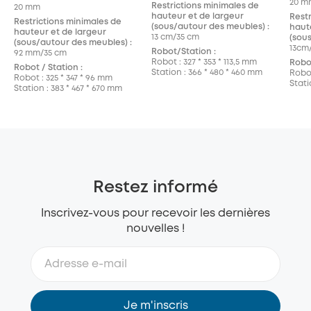
20 m
Restrictions minimales de
20 mm
hauteur et de largeur
Restr
Restrictions minimales de
(sous/autour des meubles) :
haut
hauteur et de largeur
13 cm/35 cm
(sou
(sous/autour des meubles) :
13cm
Robot/Station :
92 mm/35 cm
Robot : 327 * 353 * 113,5 mm
Robot
Robot / Station :
Station : 366 * 480 * 460 mm
Robot
Robot : 325 * 347 * 96 mm
Stati
Station : 383 * 467 * 670 mm
Restez informé
Inscrivez-vous pour recevoir les dernières
nouvelles !
Je m'inscris