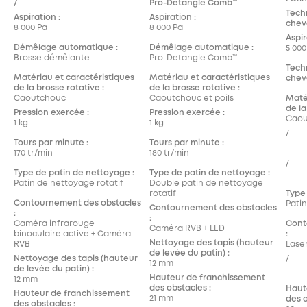
/
Pro-Detangle Comb™
Tech
Aspiration :
Aspiration :
chev
8 000 Pa
8 000 Pa
Aspir
Démêlage automatique :
Démêlage automatique :
5 000
Brosse démêlante
Pro-Detangle Comb™
Tech
Matériau et caractéristiques
Matériau et caractéristiques
chev
de la brosse rotative :
de la brosse rotative :
Caoutchouc
Caoutchouc et poils
Maté
de la
Pression exercée :
Pression exercée :
Caou
1 kg
1 kg
/
Tours par minute :
Tours par minute :
170 tr/min
180 tr/min
/
Type de patin de nettoyage :
Type de patin de nettoyage :
Patin de nettoyage rotatif
Double patin de nettoyage
rotatif
Type
Contournement des obstacles
Pati
Contournement des obstacles
:
:
Caméra infrarouge
Cont
Caméra RVB + LED
binoculaire active + Caméra
:
Nettoyage des tapis (hauteur
RVB
Laser
de levée du patin) :
Nettoyage des tapis (hauteur
/
12 mm
de levée du patin) :
Hauteur de franchissement
12 mm
des obstacles :
Haut
Hauteur de franchissement
21 mm
des o
des obstacles :