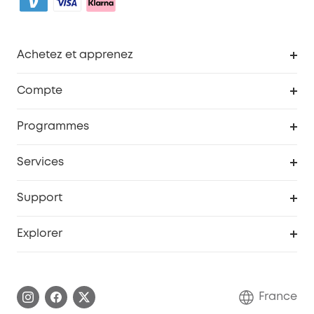
Achetez et apprenez
Robot aspirateur
Compte
Caméras de surveillance
Programme de récompenses eufyCredits
Programmes
Devenir affilié
Services
Remises éducation
Portail Web de sécurité
Support
Programme de partenariat eufy
Centre d'aide intelligent
Explorer
Informations sur la garantie
Histoire de la marque eufy
Demander l'application de ma garantie
Communauté eufy Security
France
FAQ sur les commandes