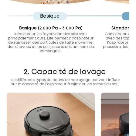
Basique
St
Basique (2 000 Pa - 3 000 Pa)
Standard (4
Idéale pour les foyers dont les sols sont
Convient aux foy
principalement durs. Elle permet à l'aspirateur
avec des tapis à 
de ramasser des particules de taille moyenne,
l'aspirateur de
des cheveux et les poils courts des animaux de
poussière, les mie
compagnie.
2. Capacité de lavage
Les différents types de patins de nettoyage peuvent influer
sur la capacité de l'aspirateur à éliminer les taches du sol.