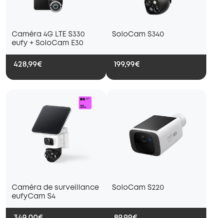
Caméra 4G LTE S330
SoloCam S340
eufy + SoloCam E30
428,99€
199,99€
Caméra de surveillance
SoloCam S220
eufyCam S4
349,00€
89,99€