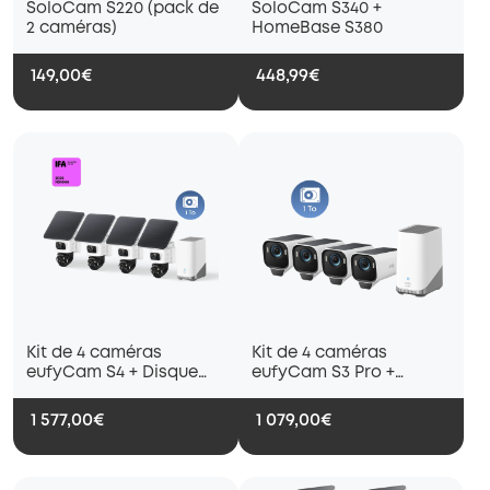
SoloCam S220 (pack de
SoloCam S340 +
2 caméras)
HomeBase S380
149,00€
448,99€
Kit de 4 caméras
Kit de 4 caméras
eufyCam S4 + Disque
eufyCam S3 Pro +
dur 1 To
Disque dur 1 To
1 577,00€
1 079,00€