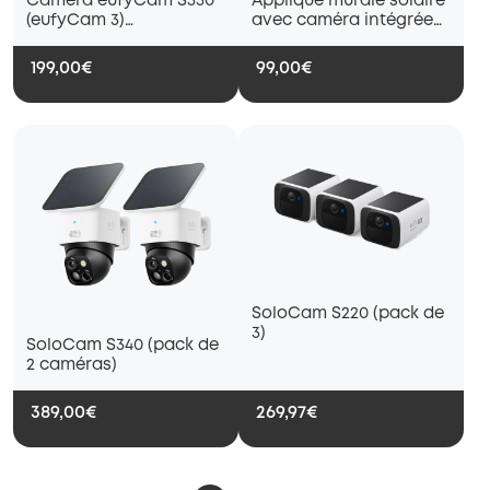
Caméra eufyCam S330
Applique murale solaire
(eufyCam 3)
avec caméra intégrée
additionnelle
S120
199,00€
99,00€
SoloCam S220 (pack de
3)
SoloCam S340 (pack de
2 caméras)
389,00€
269,97€