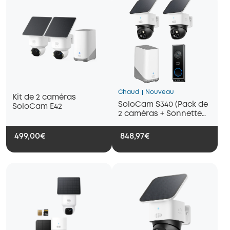
Chaud
Nouveau
Kit de 2 caméras
SoloCam S340 (Pack de
SoloCam E42
2 caméras + Sonnette
vidéo E340 + HomeBase
3)
499,00€
848,97€