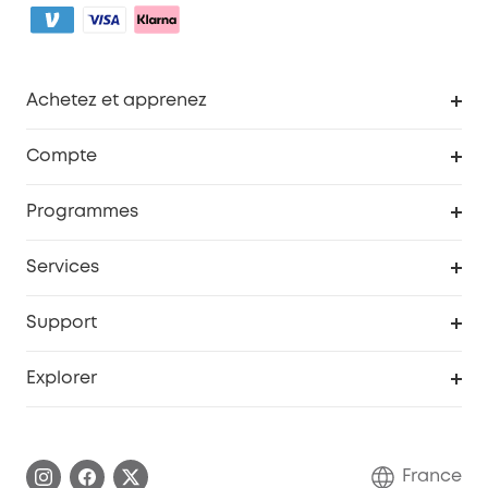
Achetez et apprenez
Robot aspirateur
Compte
Caméras de surveillance
Programme de récompenses eufyCredits
Programmes
Devenir affilié
Services
Remises éducation
Portail Web de sécurité
Support
Programme de partenariat eufy
Centre d'aide intelligent
Explorer
Informations sur la garantie
Histoire de la marque eufy
Demander l'application de ma garantie
Communauté eufy Security
France