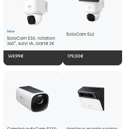
New
SoloCam E42
SoloCam E30, rotation
360°, suivi IA, clarté 2K
149,99€
179,00€