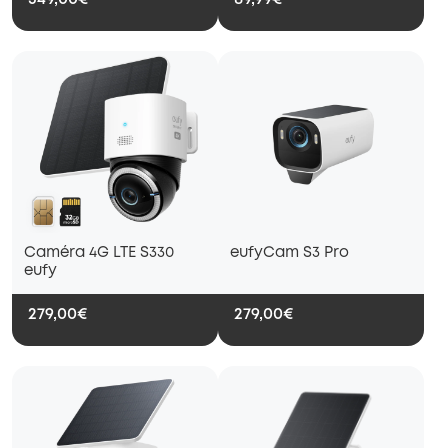
Caméra 4G LTE S330
eufyCam S3 Pro
eufy
279,00€
279,00€