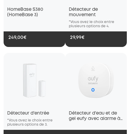
HomeBase S380
Détecteur de
(HomeBase 3)
mouvement
*Vous avez le choix entre
*Vous
plusieurs options de 4.
plusie
249,00€
29,99€
Détecteur d'entrée
Détecteur d'eau et de
gel eufy avec alarme à
*Vous avez le choix entre
*Vous avez le choix entre
*Vous ave
distance
plusieurs options de 3.
plusieurs options de 3.
plusieurs 