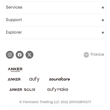
Devenir affilié
Services
Remises éducation
Portail Web de sécurité
Support
Programme de partenariat eufy
Centre d'aide intelligent
Explorer
Informations sur la garantie
Histoire de la marque eufy
Demander l'application de ma garantie
Communauté eufy Security
France
FAQ sur les commandes
Nous contacter
Annuler la commande
Blog
© Fantasia Trading LLC 2022 200923810277