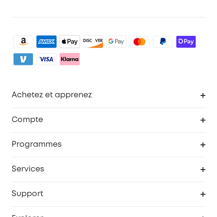
Achetez et apprenez
Robot aspirateur
Compte
Caméras de surveillance
Programme de récompenses eufyCredits
Programmes
Devenir affilié
Services
Remises éducation
Portail Web de sécurité
Support
Programme de partenariat eufy
Centre d'aide intelligent