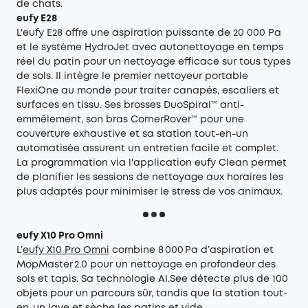
de chats.
eufy E28
L'
eufy E28
offre une aspiration puissante de 20 000 Pa
et le système HydroJet avec autonettoyage en temps
réel du patin pour un nettoyage efficace sur tous types
de sols. Il intègre le premier nettoyeur portable
FlexiOne au monde pour traiter canapés, escaliers et
surfaces en tissu. Ses brosses DuoSpiral™ anti-
emmêlement, son bras CornerRover™ pour une
couverture exhaustive et sa station tout-en-un
automatisée assurent un entretien facile et complet.
La programmation via l'application eufy Clean permet
de planifier les sessions de nettoyage aux horaires les
plus adaptés pour minimiser le stress de vos animaux.
eufy X10 Pro Omni
L’
eufy X10 Pro Omni
combine 8 000 Pa d’aspiration et
MopMaster 2.0 pour un nettoyage en profondeur des
sols et tapis. Sa technologie AI.See détecte plus de 100
objets pour un parcours sûr, tandis que la station tout-