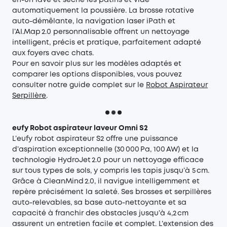
en-un lave et sèche les patins et vide
automatiquement la poussière. La brosse rotative
auto-démêlante, la navigation laser iPath et
l’AI.Map 2.0 personnalisable offrent un nettoyage
intelligent, précis et pratique, parfaitement adapté
aux foyers avec chats.
Pour en savoir plus sur les modèles adaptés et
comparer les options disponibles, vous pouvez
consulter notre guide complet sur le
Robot Aspirateur
Serpillère
.
eufy Robot aspirateur laveur Omni S2
L’
eufy robot aspirateur S2
offre une puissance
d’aspiration exceptionnelle (30 000 Pa, 100 AW) et la
technologie HydroJet 2.0 pour un nettoyage efficace
sur tous types de sols, y compris les tapis jusqu’à 5 cm.
Grâce à CleanMind 2.0, il navigue intelligemment et
repère précisément la saleté. Ses brosses et serpillères
auto-relevables, sa base auto-nettoyante et sa
capacité à franchir des obstacles jusqu’à 4,2 cm
assurent un entretien facile et complet. L’extension des