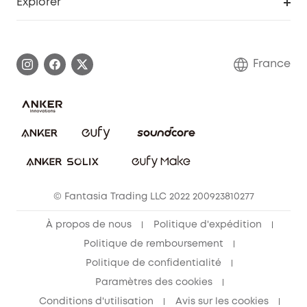
Explorer
Informations sur la garantie
Histoire de la marque eufy
Demander l'application de ma garantie
Communauté eufy Security
France
FAQ sur les commandes
Nous contacter
Annuler la commande
Blog
© Fantasia Trading LLC 2022 200923810277
À propos de nous
Politique d'expédition
Politique de remboursement
Politique de confidentialité
Paramètres des cookies
Conditions d'utilisation
Avis sur les cookies