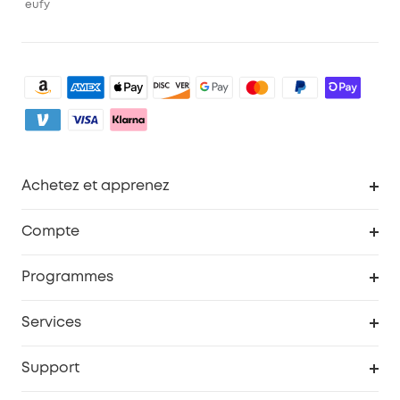
eufy
Achetez et apprenez
Robot aspirateur
Compte
Caméras de surveillance
Programme de récompenses eufyCredits
Programmes
Devenir affilié
Services
Remises éducation
Portail Web de sécurité
Support
Programme de partenariat eufy
Centre d'aide intelligent