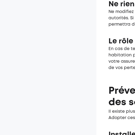
Ne rien
Ne modifiez 
autorités. Si
permettra de
Le rôle
En cas de t
habitation p
votre assur
de vos perte
Préve
des s
Il existe pl
Adopter ces 
Install