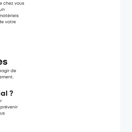
ée chez vous
 un
matériels
de votre
es
éagir de
cement.
al ?
r
 prévenir
ous