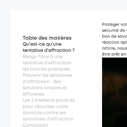
Protéger vot
sécurité de 
bon de savo
Table des matières
réaction apr
Qu'est-ce qu'une
article, nou
tentative d'effraction ?
être prêt en
Réagir face à une
tentative d'effraction :
les bonnes pratiques
Prévenir les tentatives
d'effraction : des
solutions simples et
efficaces
Les 2 meilleurs produits
pour sécuriser votre
domicile contre les
tentatives d'effraction
Conclusion