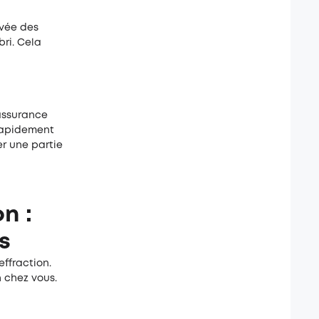
ivée des
bri. Cela
 assurance
 rapidement
r une partie
n :
s
effraction.
 chez vous.