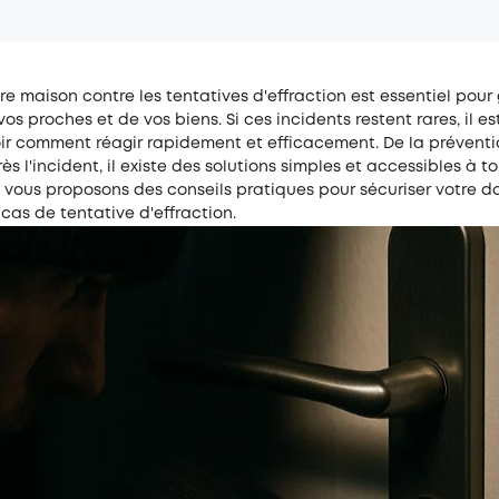
re maison contre les tentatives d'effraction est essentiel pour 
vos proches et de vos biens. Si ces incidents restent rares, il es
ir comment réagir rapidement et efficacement. De la préventi
ès l'incident, il existe des solutions simples et accessibles à t
s vous proposons des conseils pratiques pour sécuriser votre d
 cas de tentative d'effraction.