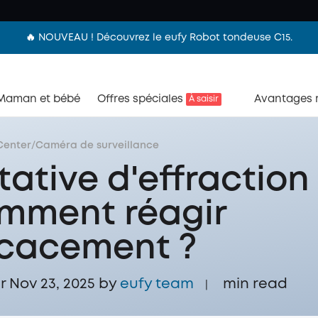
🔥 NOUVEAU ! Découvrez le eufy Robot tondeuse C15.
Maman et bébé
Offres spéciales
Avantages
À saisir
Center
/
Caméra de surveillance
tative d'effraction
mment réagir
icacement ?
r Nov 23, 2025 by
eufy team
min read
|