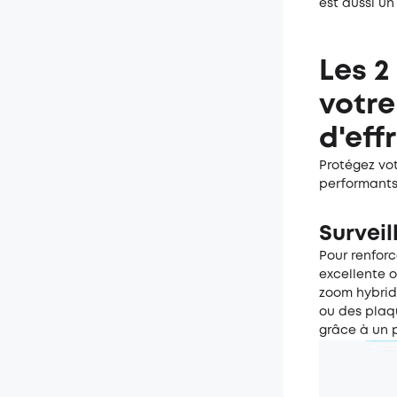
est aussi un
Les 2
votre
d'eff
Protégez vot
performants,
Surveil
Pour renforc
excellente o
zoom hybrid
ou des plaqu
grâce à un p