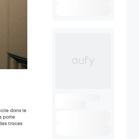
cile dans le
a porte
 des traces