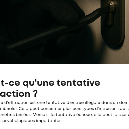
t-ce qu'une tentative
raction ?
e d'effraction est une tentative d'entrée illégale dans un domi
mbrioler. Cela peut concerner plusieurs types d'intrusion : de l
enêtres brisées. Même si la tentative échoue, elle peut laisser
t psychologiques importantes.