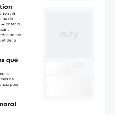
tion
son : ils
re ou de
 — briser ou
point
r des points
 et de la
es que
 moins
tèmes de
choix pour
 moral