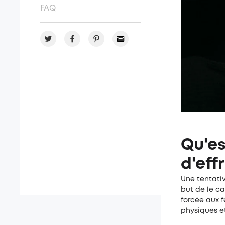
FAQ
Qu'es
d'eff
Une tentativ
but de le ca
forcée aux f
physiques e