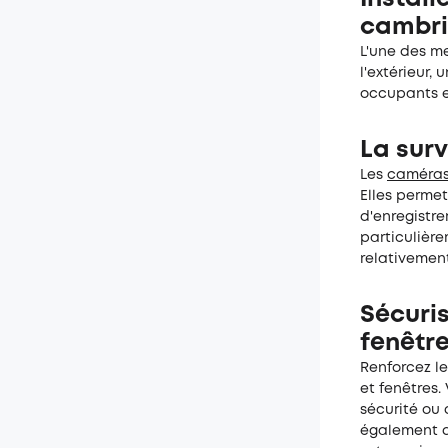
cambri
L'une des me
l'extérieur, 
occupants et
La surv
Les
c
améra
Elles permet
d'enregistre
particulière
relativement
Sécuris
fenêtre
Renforcez le
et fenêtres.
sécurité ou 
également de