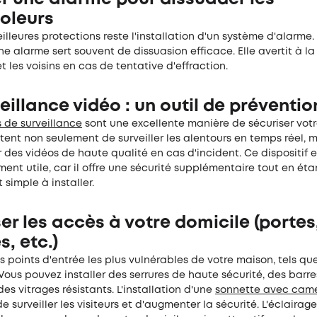
oleurs
illeures protections reste l'installation d'un système d'alarme.
une alarme sert souvent de dissuasion efficace. Elle avertit à la 
 les voisins en cas de tentative d'effraction.
eillance vidéo : un outil de préventio
s
d
e
s
urveillance
sont une excellente manière de sécuriser votr
tent non seulement de surveiller les alentours en temps réel, m
r des vidéos de haute qualité en cas d'incident. Ce dispositif e
ment utile, car il offre une sécurité supplémentaire tout en éta
 simple à installer.
er les accès à votre domicile (portes
s, etc.)
s points d'entrée les plus vulnérables de votre maison, tels que
 Vous pouvez installer des serrures de haute sécurité, des barr
des vitrages résistants. L'installation d'une
s
onnette avec cam
 surveiller les visiteurs et d'augmenter la sécurité. L'éclairage