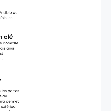
 Visible de
fois les
n clé
e domicile.
ais aussi
st
nt
,
 les portes
es de
éra
permet
 extérieur