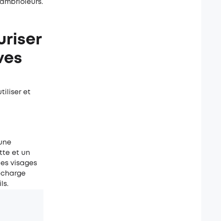
cambrioleurs.
uriser
ves
iliser et
une
tte et un
des visages
recharge
ls.