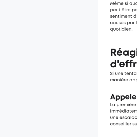
Même si aucu
peut être p
sentiment d'
causés par l
quotidien.
Réagi
d'eff
Si une tenta
manière appr
Appeler
La première 
immédiatemen
une escalade
conseiller s