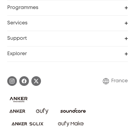
Caméras de surveillance
Programme de récompenses eufyCredits
Programmes
Devenir affilié
Services
Remises éducation
Portail Web de sécurité
Support
Programme de partenariat eufy
Centre d'aide intelligent
Explorer
Informations sur la garantie
Histoire de la marque eufy
Demander l'application de ma garantie
Communauté eufy Security
France
FAQ sur les commandes
Nous contacter
Annuler la commande
Blog