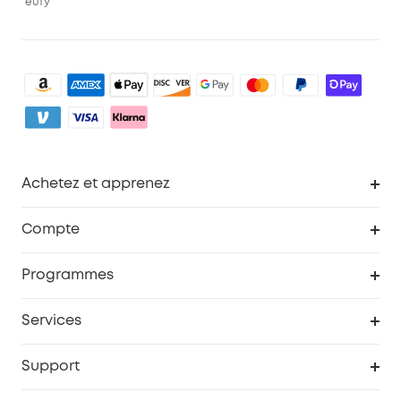
eufy
Achetez et apprenez
Robot aspirateur
Compte
Caméras de surveillance
Programme de récompenses eufyCredits
Programmes
Devenir affilié
Services
Remises éducation
Portail Web de sécurité
Support
Programme de partenariat eufy
Centre d'aide intelligent