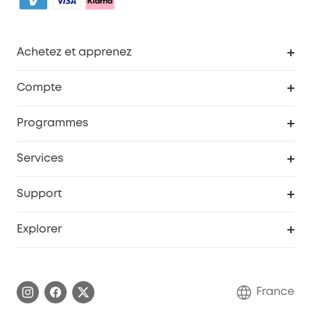
Achetez et apprenez
Robot aspirateur
Compte
Caméras de surveillance
Programme de récompenses eufyCredits
Programmes
Devenir affilié
Services
Remises éducation
Portail Web de sécurité
Support
Programme de partenariat eufy
Centre d'aide intelligent
Explorer
Informations sur la garantie
Histoire de la marque eufy
Demander l'application de ma garantie
Communauté eufy Security
France
FAQ sur les commandes