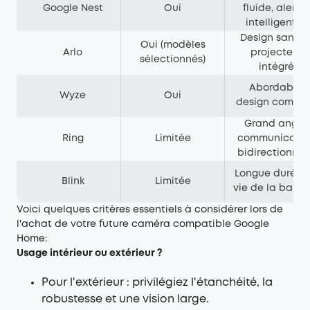
Google Nest
Oui
fluide, alerte
intelligentes
Design sans fil
Oui (modèles
Arlo
projecteur
sélectionnés)
intégré
Abordable,
Wyze
Oui
design compa
Grand angle,
Ring
Limitée
communicatio
bidirectionnel
Longue durée 
Blink
Limitée
vie de la batte
Voici quelques critères essentiels à considérer lors de
l'achat de votre future caméra compatible Google
Home:
Usage intérieur ou extérieur ?
Pour l'extérieur : privilégiez l'étanchéité, la
robustesse et une vision large.