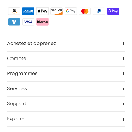
Achetez et apprenez
Robot aspirateur
Compte
Caméras de surveillance
Programme de récompenses eufyCredits
Programmes
Devenir affilié
Services
Remises éducation
Portail Web de sécurité
Support
Programme de partenariat eufy
Centre d'aide intelligent
Explorer
Informations sur la garantie
Histoire de la marque eufy