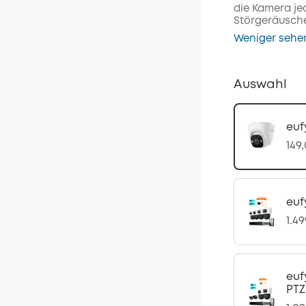
die Kamera je
Störgeräusche 
Weniger sehe
Auswahl
euf
149
euf
1.4
euf
PTZ