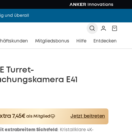
g und überall
häftskunden
Mitgliedsbonus
Hilfe
Entdecken
E Turret-
chungskamera E41
xtra 7,45€
Jetzt beitreten
als Mitglied
er
Spare 7,45€ Now
Other Benefits
it extrabreitem Sichtfeld
:
Kristallklare 4K-
worth more than 7,45€