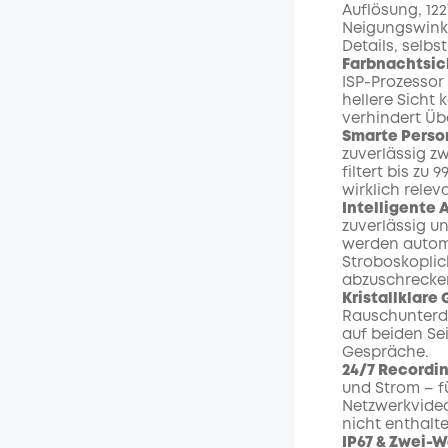
/m
Auflösung, 122
Neigungswink
Details, selbs
Farbnachtsic
ISP-Prozessor
hellere Sicht
verhindert Übe
Smarte Pers
zuverlässig z
filtert bis zu
wirklich rele
Intelligente
zuverlässig u
werden automa
Stroboskoplic
abzuschrecke
Kristallklar
Rauschunterdr
auf beiden Sei
Gespräche.
24/7 Recordin
und Strom – 
Netzwerkvideor
nicht enthalte
IP67 & Zwei-