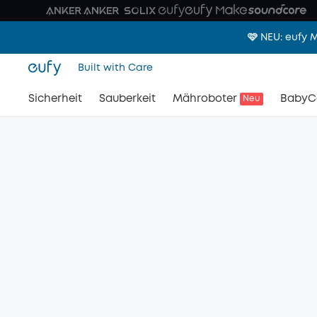
🩷 NEU: eufy
Built with Care
Sicherheit
Sauberkeit
Mähroboter
BabyC
Neu