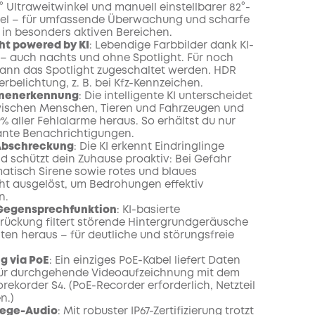
onth
° Ultraweitwinkel und manuell einstellbarer 82°-
el – für umfassende Überwachung und scharfe
t in besonders aktiven Bereichen.
ht powered by KI
:
Lebendige Farbbilder dank KI-
 – auch nachts und ohne Spotlight. Für noch
 kann das Spotlight zugeschaltet werden. HDR
rbelichtung, z. B. bei Kfz-Kennzeichen.
onenerkennung
:
Die intelligente KI unterscheidet
wischen Menschen, Tieren und Fahrzeugen und
 99% aller Fehlalarme heraus. So erhältst du nur
vante Benachrichtigungen.
 Abschreckung
:
Die KI erkennt Eindringlinge
nd schützt dein Zuhause proaktiv: Bei Gefahr
tisch Sirene sowie rotes und blaues
ht ausgelöst, um Bedrohungen effektiv
n.
e Gegensprechfunktion
:
KI-basierte
ückung filtert störende Hintergrundgeräusche
ten heraus – für deutliche und störungsfreie
g via PoE
:
Ein einziges PoE-Kabel liefert Daten
für durchgehende Videoaufzeichnung mit dem
ekorder S4. (PoE-Recorder erforderlich, Netzteil
n.)
Wege-Audio
:
Mit robuster IP67-Zertifizierung trotzt