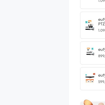
1.0
euf
PTZ
1.0
euf
899
euf
599