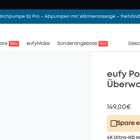
 Milchpumpe S2 Pro – Abpumpen mit Wärmemassage – freihändi
are
eufyMake
Sonderangebote
Gesc
Neu
Hot
eufy Po
Überwa
149,00€
Spare e
Plus Memb
4K Ultra-HD m
$15.00