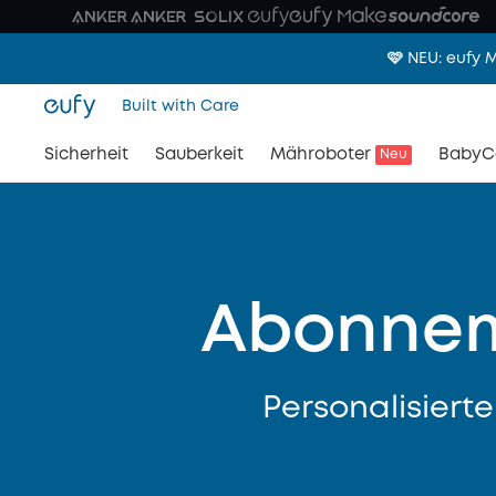
🩷 NEU: eufy
Built with Care
Sicherheit
Sauberkeit
Mähroboter
BabyC
Neu
Abonnem
Personalisierte