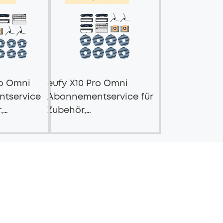
ro Omni
eufy X10 Pro Omni
tservice
Abonnementservice für
,
Zubehör,
et
Basis‑Halbjahres‑Service
 für
itzer)