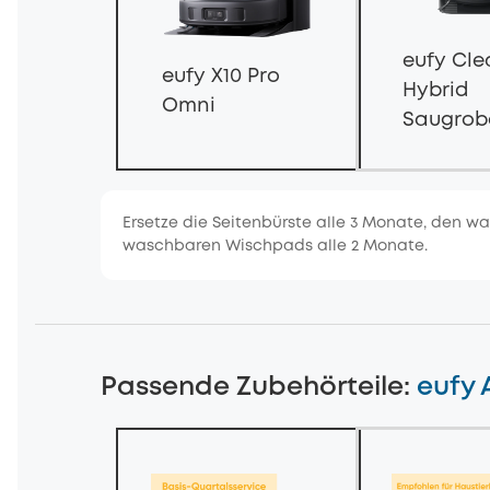
eufy Cle
eufy X10 Pro
Hybrid
Omni
Saugrob
mit
Absaugs
&
Ersetze die Seitenbürste alle 3 Monate, den w
Wischfun
waschbaren Wischpads alle 2 Monate.
Passende Zubehörteile
:
eufy 