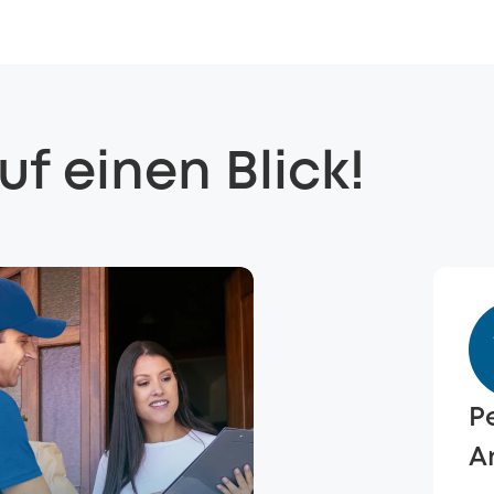
uf einen Blick!
P
A