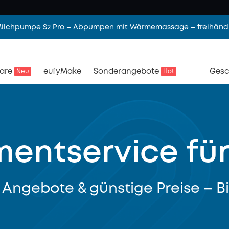
 Milchpumpe S2 Pro – Abpumpen mit Wärmemassage – freihändi
are
eufyMake
Sonderangebote
Gesc
Neu
Hot
entservice für
 Angebote & günstige Preise – B