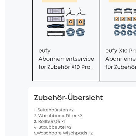
eufy
eufy X10 P
Abonnementservice
Abonnemen
für Zubehör X10 Pro
für Zubehör
Omni
Zubehör‑S
(empfohlen
Haustierbes
Zubehör-Übersicht
1. Seitenbürsten ×2
2. Waschbarer Filter ×2
3. Rollbürste ×1
4. Staubbeutel ×2
5.Waschbare Wischpads ×2