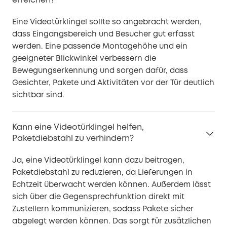
erreichen?
Eine Videotürklingel sollte so angebracht werden,
dass Eingangsbereich und Besucher gut erfasst
werden. Eine passende Montagehöhe und ein
geeigneter Blickwinkel verbessern die
Bewegungserkennung und sorgen dafür, dass
Gesichter, Pakete und Aktivitäten vor der Tür deutlich
sichtbar sind.
Kann eine Videotürklingel helfen,
Paketdiebstahl zu verhindern?
Ja, eine Videotürklingel kann dazu beitragen,
Paketdiebstahl zu reduzieren, da Lieferungen in
Echtzeit überwacht werden können. Außerdem lässt
sich über die Gegensprechfunktion direkt mit
Zustellern kommunizieren, sodass Pakete sicher
abgelegt werden können. Das sorgt für zusätzlichen