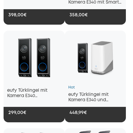
Zusatzklinge & Smart
Kamera E340 mit Smart
Display E10
Display E10
398,00€
358,00€
Hot
eufy Türklingel mit
eufy Türklingel mit
Kamera E340
Kamera E340 und
(Akkubetrieben)
HomeBase™ S380
(2er‑Pack)
299,00€
448,99€