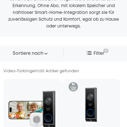
Erkennung. Ohne Abo, mit lokalem Speicher und
nahtloser Smart-Home-Integration sorgt sie für
zuverlässigen Schutz und Komfort, egal ob zu Hause
oder unterwegs.
0
Sortiere nach
Filter
Video-Türklingeln
\
50
Artikel gefunden