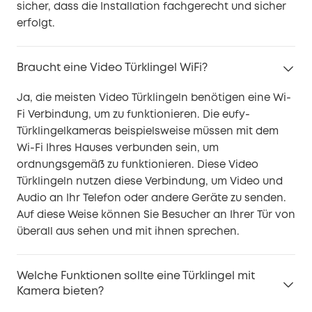
sicher, dass die Installation fachgerecht und sicher
erfolgt.
Braucht eine Video Türklingel WiFi?
Ja, die meisten Video Türklingeln benötigen eine Wi-
Fi Verbindung, um zu funktionieren. Die eufy-
Türklingelkameras beispielsweise müssen mit dem
Wi-Fi Ihres Hauses verbunden sein, um
ordnungsgemäß zu funktionieren. Diese Video
Türklingeln nutzen diese Verbindung, um Video und
Audio an Ihr Telefon oder andere Geräte zu senden.
Auf diese Weise können Sie Besucher an Ihrer Tür von
überall aus sehen und mit ihnen sprechen.
Welche Funktionen sollte eine Türklingel mit
Kamera bieten?