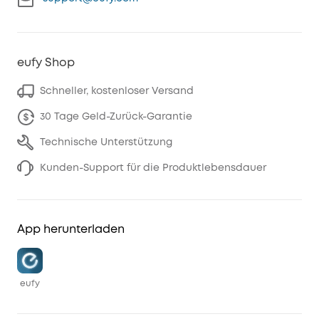
eufy Shop
Schneller, kostenloser Versand
30 Tage Geld-Zurück-Garantie
Technische Unterstützung
Kunden-Support für die Produktlebensdauer
App herunterladen
eufy