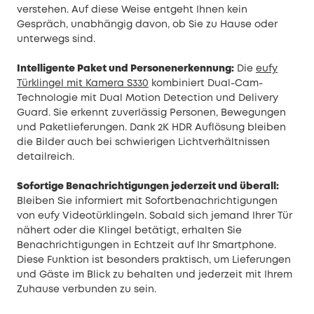
verstehen. Auf diese Weise entgeht Ihnen kein
Gespräch, unabhängig davon, ob Sie zu Hause oder
unterwegs sind.
Intelligente Paket und Personenerkennung:
Die
eufy
Türklingel mit Kamera S330
kombiniert Dual-Cam-
Technologie mit Dual Motion Detection und Delivery
Guard. Sie erkennt zuverlässig Personen, Bewegungen
und Paketlieferungen. Dank 2K HDR Auflösung bleiben
die Bilder auch bei schwierigen Lichtverhältnissen
detailreich.
Sofortige Benachrichtigungen jederzeit und überall:
Bleiben Sie informiert mit Sofortbenachrichtigungen
von eufy Videotürklingeln. Sobald sich jemand Ihrer Tür
nähert oder die Klingel betätigt, erhalten Sie
Benachrichtigungen in Echtzeit auf Ihr Smartphone.
Diese Funktion ist besonders praktisch, um Lieferungen
und Gäste im Blick zu behalten und jederzeit mit Ihrem
Zuhause verbunden zu sein.