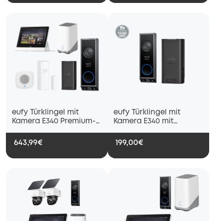
eufy Türklingel mit
eufy Türklingel mit
Kamera E340 Premium-
Kamera E340 mit
Set
Reserveakku
643,99€
199,00€