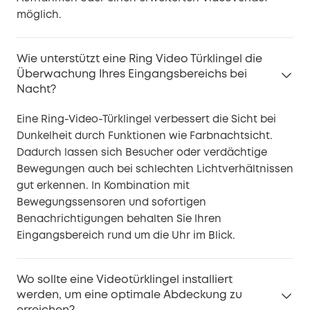
möglich.
Wie unterstützt eine Ring Video Türklingel die
Überwachung Ihres Eingangsbereichs bei
Nacht?
Eine Ring-Video-Türklingel verbessert die Sicht bei
Dunkelheit durch Funktionen wie Farbnachtsicht.
Dadurch lassen sich Besucher oder verdächtige
Bewegungen auch bei schlechten Lichtverhältnissen
gut erkennen. In Kombination mit
Bewegungssensoren und sofortigen
Benachrichtigungen behalten Sie Ihren
Eingangsbereich rund um die Uhr im Blick.
Wo sollte eine Videotürklingel installiert
werden, um eine optimale Abdeckung zu