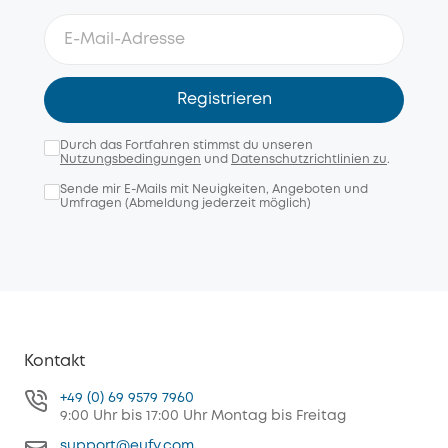
Registrieren
Durch das Fortfahren stimmst du unseren
Nutzungsbedingungen
und
Datenschutzrichtlinien zu
.
Sende mir E-Mails mit Neuigkeiten, Angeboten und
Umfragen (Abmeldung jederzeit möglich)
Kontakt
+49 (0) 69 9579 7960
9:00 Uhr bis 17:00 Uhr Montag bis Freitag
support@eufy.com