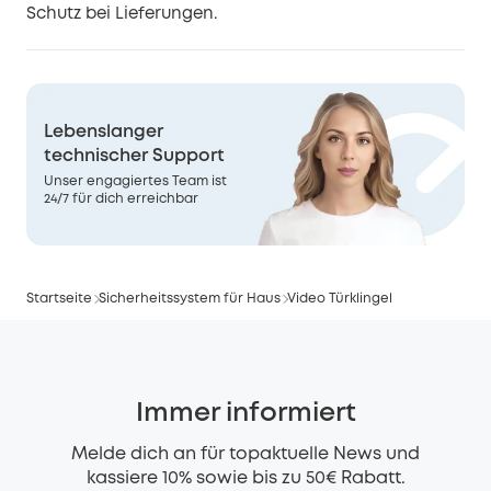
Schutz bei Lieferungen.
Lebenslanger
technischer Support
Unser engagiertes Team ist
24/7 für dich erreichbar
Startseite
Sicherheitssystem für Haus
Video Türklingel
Immer informiert
Melde dich an für topaktuelle News und
kassiere 10% sowie bis zu 50€ Rabatt.