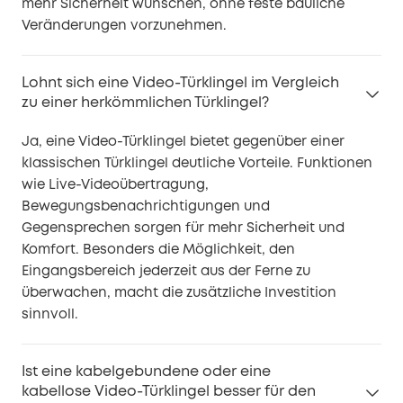
mehr Sicherheit wünschen, ohne feste bauliche
Veränderungen vorzunehmen.
Lohnt sich eine Video-Türklingel im Vergleich
zu einer herkömmlichen Türklingel?
Ja, eine Video-Türklingel bietet gegenüber einer
klassischen Türklingel deutliche Vorteile. Funktionen
wie Live-Videoübertragung,
Bewegungsbenachrichtigungen und
Gegensprechen sorgen für mehr Sicherheit und
Komfort. Besonders die Möglichkeit, den
Eingangsbereich jederzeit aus der Ferne zu
überwachen, macht die zusätzliche Investition
sinnvoll.
Ist eine kabelgebundene oder eine
kabellose Video-Türklingel besser für den