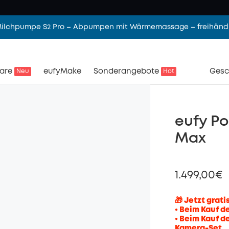
 Milchpumpe S2 Pro – Abpumpen mit Wärmemassage – freihändi
are
eufyMake
Sonderangebote
Gesc
Neu
Hot
eufy Po
Max
1.499,00€
🎁 Jetzt grati
• Beim Kauf d
• Beim Kauf de
Kamera-Set