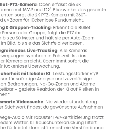
ullet-PTZ-Kamera
: Oben erfasst die 4K
amera mit 16MP und 122° Blickwinkel das gesamte
unten sorgt die 2K PTZ-Kamera mit 360°-
 8× Zoom für lückenlose Rundumsicht.
ng & Gruppen-Tracking
: Erkennt die Bullet-
 Person oder Gruppe, folgt die PTZ ihr
 bis zu 50 Meter und hält sie per Auto-Zoom
 im Bild, bis sie das Sichtfeld verlassen.
greifendes Live-Tracking
: Alle Kameras
ewegungen synchron in Echtzeit. Ist das
ner Kamera erreicht, übernimmt sofort die
ür lückenlose Überwachung.
icherheit mit lokaler KI
: Leistungsstarker 6T/8-
sor für sofortige Analyse und zuverlässige
von Bedrohungen. No-Go-Zonen und Alarme
stellbar – gezielte Reaktion der KI auf Risiken in
hen."
 smarte Videosuche
:
Nie wieder stundenlang
per Stichwort findest du gewünschte Aufnahmen
Wege-Audio:Mit robuster IP67-Zertifizierung trotzt
jedem Wetter. KI-Rauschunterdrückung filtert
e für kristallklare, störungsfreie Verständigung.