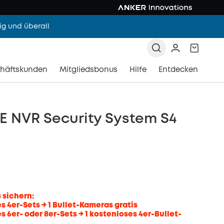
g und überall
häftskunden
Mitgliedsbonus
Hilfe
Entdecken
E NVR Security System S4
s sichern:
es 4er-Sets → 1 Bullet-Kameras gratis
s 6er- oder 8er-Sets → 1 kostenloses 4er-Bullet-