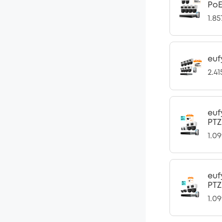
PoE
1.8
euf
2.4
euf
PTZ
1.0
euf
PTZ
1.0