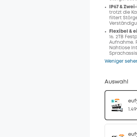
IP67 & Zwe
trotzt die 
filtert Stör
Verständigu
Flexibel & e
16. 2TB Festp
Aufnahme. P
Nahtlose In
Sprachassis
Weniger sehe
Auswahl
euf
1.4
euf