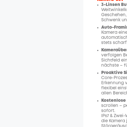
3-Linsen B
Weitwinkelk
Geschehen, 
Schwenk und
Auto-Frami
Kamera eine
automatisch
stets scharf
Kameraüber
verfolgen B
Sichtfeld ei
nächste – f
Proaktive S
Core-Prozes
Erkennung 
flexibel ein
allen Bereic
Kostenlose
scrollen – 
sofort.
IP67 & Zwei-
die Kamera 
Störgeräusch