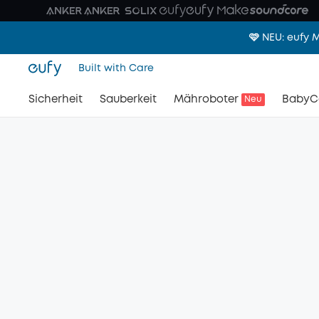
🩷 NEU: eufy
Built with Care
Sicherheit
Sauberkeit
Mähroboter
BabyC
Neu