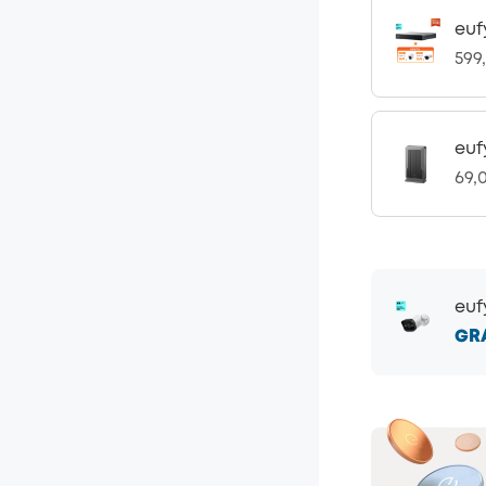
euf
599
euf
69,
euf
GR