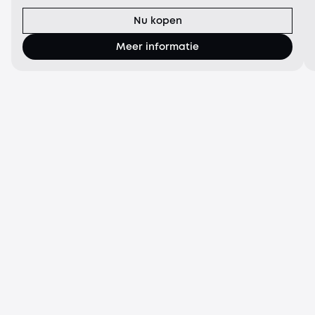
Krachtige 15.000 Pa zuigkracht: De geavanceerde
zuigtec
Nu kopen
Meer informatie