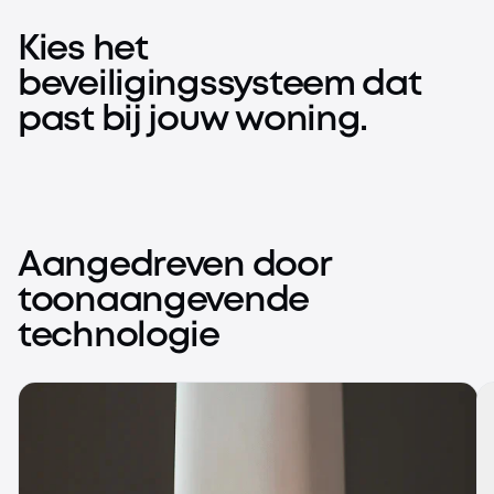
Kies het
beveiligingssysteem dat
past bij jouw woning.
LocalSecure™ System
ProSecure™ System
Doe-het-zelf beveiligingssysteem zonder maandelijkse
Professioneel 24/7 beveiligingssysteem aangedreven
kosten
Aangedreven door
door een lokale Al-agent
Nu kopen
toonaangevende
Nu kopen
technologie