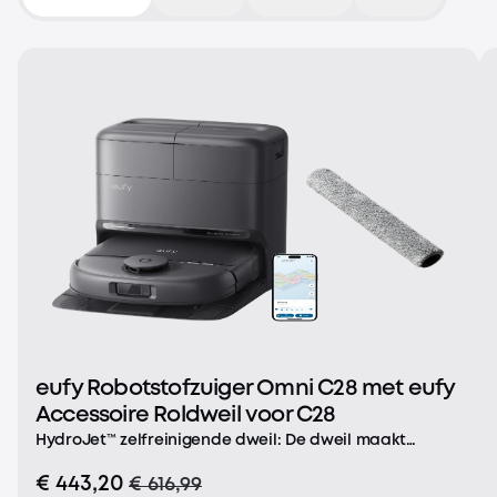
eufy Robotstofzuiger Omni C28 met eufy
Accessoire Roldweil voor C28
HydroJet™ zelfreinigende dweil: De dweil maakt
zichzelf in een handomdraai schoon, zodat je zonder
€ 443,20
€ 616,99
onderbrekingen je hele huis kunt schoonmaken.