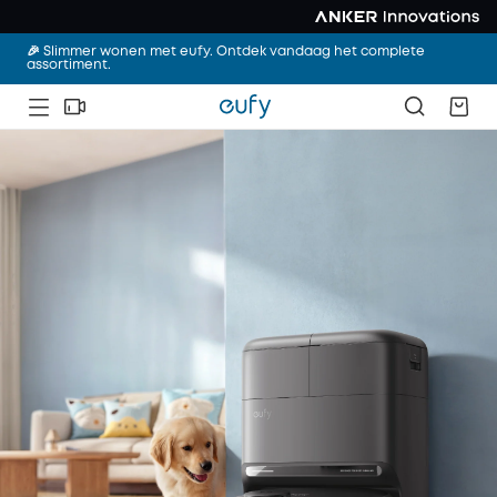
🎉 Slimmer wonen met eufy. Ontdek vandaag het complete
assortiment.