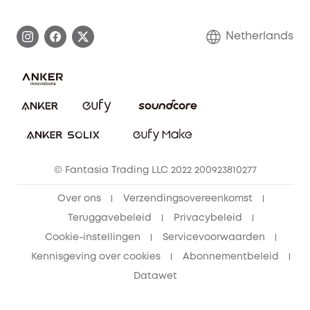
Afhandeling van een garantie
Contact
Netherlands
Bestelling annuleren
Blog
eufy Veiligheid
Vrienden doorverwijzen, beloningen krijgen
© Fantasia Trading LLC 2022 200923810277
Over ons
Verzendingsovereenkomst
Teruggavebeleid
Privacybeleid
Cookie-instellingen
Servicevoorwaarden
Kennisgeving over cookies
Abonnementbeleid
Datawet