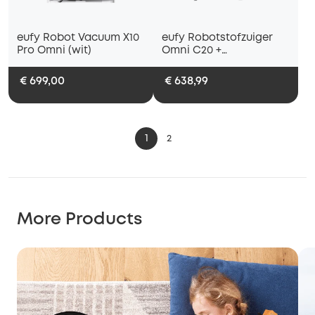
eufy Robot Vacuum X10
eufy Robotstofzuiger
Pro Omni (wit)
Omni C20 +
Vervangingssets
€ 699,00
€ 638,99
1
2
More Products