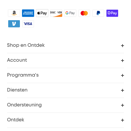
Shop en Ontdek
Schoon
Account
Beveiliging
Bestellingen
Programma's
Baby
eufyCredits Beloningsprogramma
eufy Zakelijk
Diensten
Studentenkorting
Webportalbeveiliging
Ondersteuning
55+ korting
Smart Help-centrum
Ontdek
eufy affiliate programma
Informatie over garanties
eufy Merkverhaal