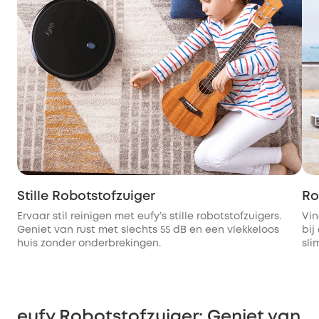
Stille Robotstofzuiger
Ro
Ervaar stil reinigen met eufy’s stille robotstofzuigers.
Vin
Geniet van rust met slechts 55 dB en een vlekkeloos
bij
huis zonder onderbrekingen.
sli
eufy Robotstofzuiger: Geniet van