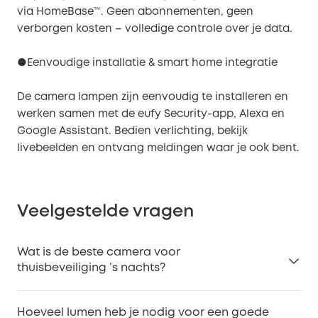
via HomeBase™. Geen abonnementen, geen
verborgen kosten – volledige controle over je data.
●Eenvoudige installatie & smart home integratie
De camera lampen zijn eenvoudig te installeren en
werken samen met de eufy Security-app, Alexa en
Google Assistant. Bedien verlichting, bekijk
livebeelden en ontvang meldingen waar je ook bent.
Veelgestelde vragen
Wat is de beste camera voor
thuisbeveiliging ’s nachts?
De beste camera voor nachtbeveiliging biedt hoge
Hoeveel lumen heb je nodig voor een goede
resolutie, goed nachtzicht en slimme