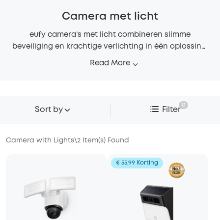
Camera met licht
eufy camera’s met licht combineren slimme
beveiliging en krachtige verlichting in één oplossing.
Deze camera met licht zorgt met AI-detectie, heldere
Read More
video, nachtzicht in kleur en automatische
verlichting dag en nacht voor zicht, veiligheid en
gemoedsrust rondom je huis.
0
Sort by
Filter
Camera with Lights
\
2
Item(s) Found
€ 55,99 Korting