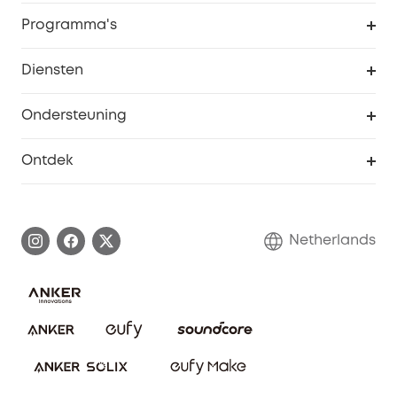
Beveiliging
Bestellingen
Programma's
Baby
eufyCredits Beloningsprogramma
eufy Zakelijk
Diensten
Studentenkorting
Webportalbeveiliging
Ondersteuning
55+ korting
Smart Help-centrum
Ontdek
eufy affiliate programma
Informatie over garanties
eufy Merkverhaal
Afhandeling van een garantie
Contact
Netherlands
Bestelling annuleren
Blog
eufy Veiligheid
Vrienden doorverwijzen, beloningen krijgen