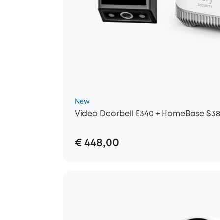
New
Video Doorbell E340 + HomeBase S3
€ 448,00