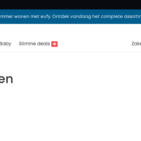
limmer wonen met eufy. Ontdek vandaag het complete assorti
Baby
Slimme deals
Zake
🔥
ten