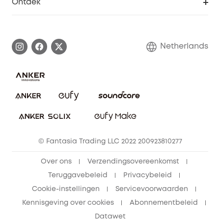
Ontdek
eufy affiliate programma
Informatie over garanties
eufy Merkverhaal
Afhandeling van een garantie
Contact
Netherlands
Bestelling annuleren
Blog
eufy Veiligheid
Vrienden doorverwijzen, beloningen krijgen
© Fantasia Trading LLC 2022 200923810277
Over ons
Verzendingsovereenkomst
Teruggavebeleid
Privacybeleid
Cookie-instellingen
Servicevoorwaarden
Kennisgeving over cookies
Abonnementbeleid
Datawet