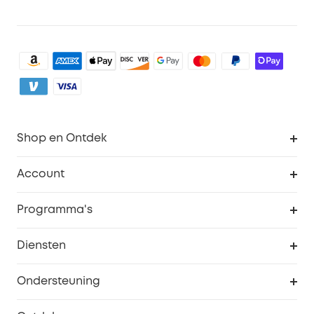
Shop en Ontdek
Schoon
Account
Beveiliging
Bestellingen
Programma's
Baby
eufyCredits Beloningsprogramma
eufy Zakelijk
Diensten
Studentenkorting
Webportalbeveiliging
Ondersteuning
55+ korting
Smart Help-centrum