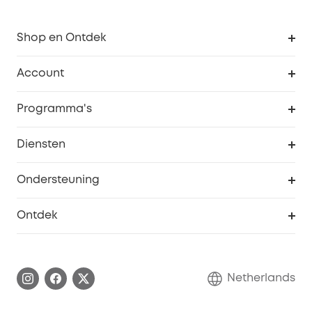
Shop en Ontdek
Schoon
Account
Beveiliging
Bestellingen
Programma's
Baby
eufyCredits Beloningsprogramma
eufy Zakelijk
Diensten
Studentenkorting
Webportalbeveiliging
Ondersteuning
55+ korting
Smart Help-centrum
Ontdek
eufy affiliate programma
Informatie over garanties
eufy Merkverhaal
Afhandeling van een garantie
Contact
Netherlands
Bestelling annuleren
Blog