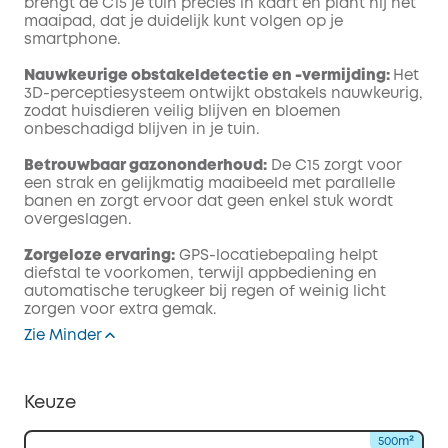
brengt de C15 je tuin precies in kaart en plant hij het
maaipad, dat je duidelijk kunt volgen op je
smartphone.
Nauwkeurige obstakeldetectie en -vermijding:
Het
3D-perceptiesysteem ontwijkt obstakels nauwkeurig,
zodat huisdieren veilig blijven en bloemen
onbeschadigd blijven in je tuin.
Betrouwbaar gazononderhoud:
De C15 zorgt voor
een strak en gelijkmatig maaibeeld met parallelle
banen en zorgt ervoor dat geen enkel stuk wordt
overgeslagen.
Zorgeloze ervaring:
GPS-locatiebepaling helpt
diefstal te voorkomen, terwijl appbediening en
automatische terugkeer bij regen of weinig licht
zorgen voor extra gemak.
Zie Minder
Keuze
500m²