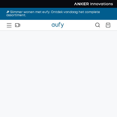
🎉 Slimmer wonen met eufy. Ontdek vandaag het complete
assortiment.