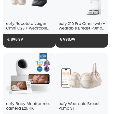
eufy Robotstofzuiger
eufy X10 Pro Omni (wit) +
Omni C28 + Wearable
Wearable Breast Pump
Breast Pump S1 Pro
S1 Pro
€ 898,99
€ 998,99
eufy Baby Monitor met
eufy Wearable Breast
camera E21, 4K
Pump S1