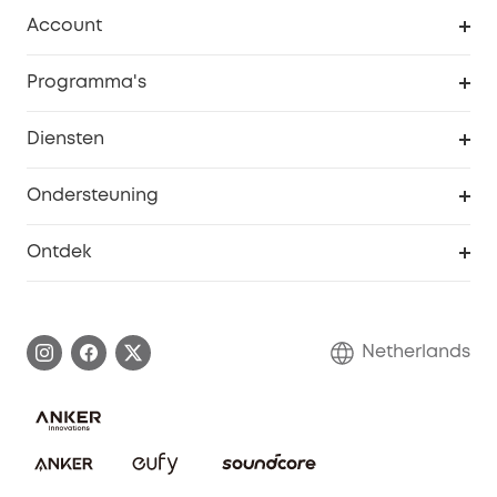
Schoon
Account
Beveiliging
Bestellingen
Programma's
Baby
eufyCredits Beloningsprogramma
eufy Zakelijk
Diensten
Studentenkorting
Webportalbeveiliging
Ondersteuning
55+ korting
Smart Help-centrum
Ontdek
eufy affiliate programma
Informatie over garanties
eufy Merkverhaal
Afhandeling van een garantie
Contact
Netherlands
Bestelling annuleren
Blog
eufy Veiligheid
Vrienden doorverwijzen, beloningen krijgen