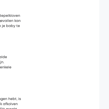
 tepelkloven
gevallen kan
n je baby te
aalde
jn.
 enkele
gen hebt, is
lk afkolven