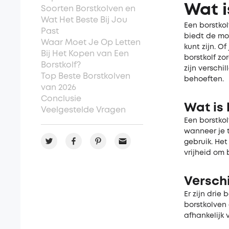
Wat i
Soorten Borstkolven en
Wat Het Beste Bij Jou
Een borstko
Past
biedt de mog
Waar Moet Je Op Letten
kunt zijn. O
Bij Het Kopen van Een
borstkolf zor
Borstkolf?
zijn verschi
Top Beste Borstkolven
behoeften.
van 2026
Conclusie
Wat is 
Veelgestelde Vragen
Een borstkol
wanneer je t
gebruik. He
vrijheid om
Versch
Er zijn drie
borstkolven 
afhankelijk 