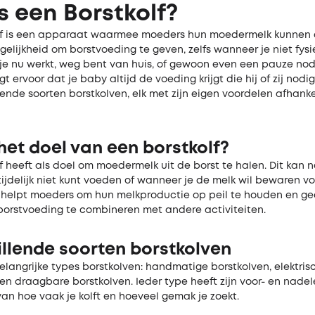
s een Borstkolf?
lf is een apparaat waarmee moeders hun moedermelk kunnen a
elijkheid om borstvoeding te geven, zelfs wanneer je niet fys
f je nu werkt, weg bent van huis, of gewoon even een pauze nod
gt ervoor dat je baby altijd de voeding krijgt die hij of zij nodig
llende soorten borstkolven, elk met zijn eigen voordelen afhanke
het doel van een borstkolf?
f heeft als doel om moedermelk uit de borst te halen. Dit kan n
ijdelijk niet kunt voeden of wanneer je de melk wil bewaren vo
t helpt moeders om hun melkproductie op peil te houden en ge
 borstvoeding te combineren met andere activiteiten.
illende soorten borstkolven
 belangrijke types borstkolven: handmatige borstkolven, elektris
en draagbare borstkolven. Ieder type heeft zijn voor- en nadel
van hoe vaak je kolft en hoeveel gemak je zoekt.