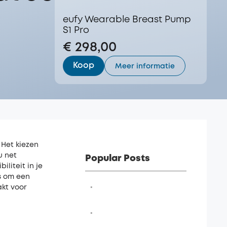
eufy Wearable Breast Pump
S1 Pro
€ 298,00
Koop
Meer informatie
 Het kiezen
u net
Popular Posts
liteit in je
is om een
·
akt voor
·