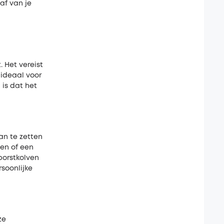
 af van je
 Het vereist
ideaal voor
 is dat het
aan te zetten
ven of een
borstkolven
soonlijke
ze