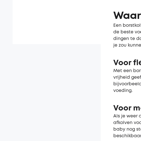
Waar
Een borstkol
de beste vo
dingen te do
je zou kunn
Voor fl
Met een bors
vrijheid gee
bijvoorbeeld
voeding.
Voor m
Als je weer 
afkolven voo
baby nog ste
beschikbaar