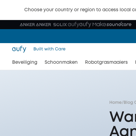
🎉 
Choose your country or region to access local c
🎉 S
Built with Care
Beveiliging
Schoonmaken
Robotgrasmaaiers
Home
/
Blog 
Wan
Aan