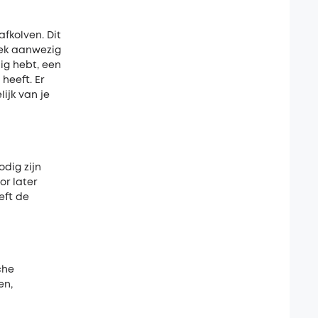
fkolven. Dit
iek aanwezig
ig hebt, een
 heeft. Er
lijk van je
odig zijn
or later
eft de
che
en,