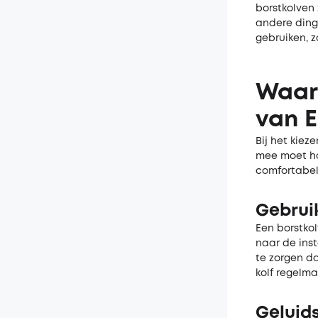
borstkolven 
andere dinge
gebruiken, 
Waar 
van E
Bij het kiez
mee moet ho
comfortabel 
Gebrui
Een borstkol
naar de inst
te zorgen da
kolf regelma
Geluid