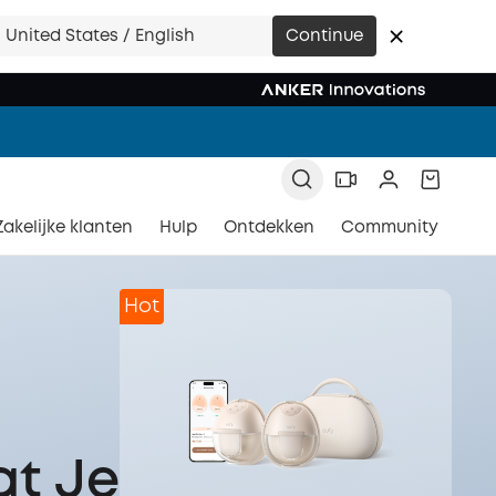
ufy!
United States / English
Continue
ment.
Zakelijke klanten
Hulp
Ontdekken
Community
Hot
at Je