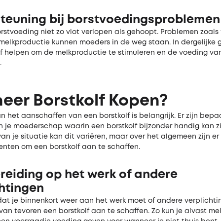
teuning bij borstvoedingsproblemen
rstvoeding niet zo vlot verlopen als gehoopt. Problemen zoals
 melkproductie kunnen moeders in de weg staan. In dergelijke 
lf helpen om de melkproductie te stimuleren en de voeding va
.
neer
B
orstkolf
K
open
?
n het aanschaffen van een borstkolf is belangrijk. Er zijn bep
 je moederschap waarin een borstkolf bijzonder handig kan zi
van je situatie kan dit variëren, maar over het algemeen zijn er
nten om een borstkolf aan te schaffen.
reiding op het werk of andere
chtingen
dat je binnenkort weer aan het werk moet of andere verplichtin
van tevoren een borstkolf aan te schaffen. Zo kun je alvast me