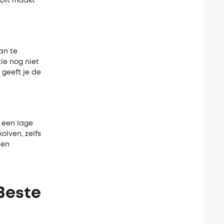
 Dit maakt
an te
tie nog niet
 geeft je de
f een lage
olven, zelfs
een
Beste