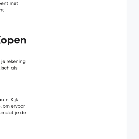
 bent met
nt
Kopen
 je rekening
isch als
aam. Kijk
, om ervoor
 omdat je de