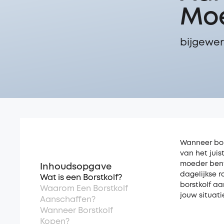
Mo
bijgewerk
Wanneer bor
van het juis
moeder bent 
Inhoudsopgave
dagelijkse r
Wat is een Borstkolf?
borstkolf aa
Waarom Een Borstkolf
jouw situati
Aanschaffen?
Wanneer Borstkolf
Kopen?