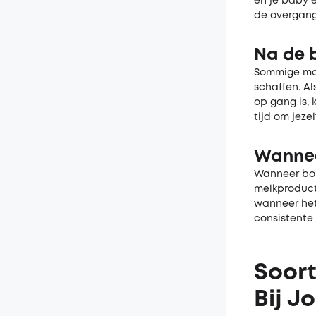
en je baby 
de overgang
Na de b
Sommige moe
schaffen. Al
op gang is, 
tijd om jeze
Wannee
Wanneer bors
melkproducti
wanneer het
consistente
Soort
Bij J