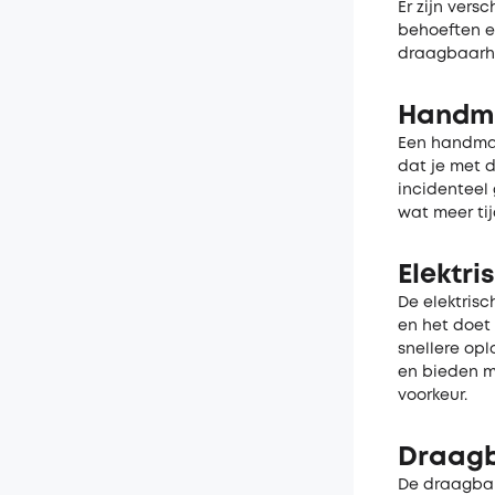
Er zijn vers
behoeften e
draagbaarhei
Handma
Een handmat
dat je met 
incidenteel 
wat meer tij
Elektri
De elektrisc
en het doet 
snellere op
en bieden me
voorkeur.
Draagb
De draagbare