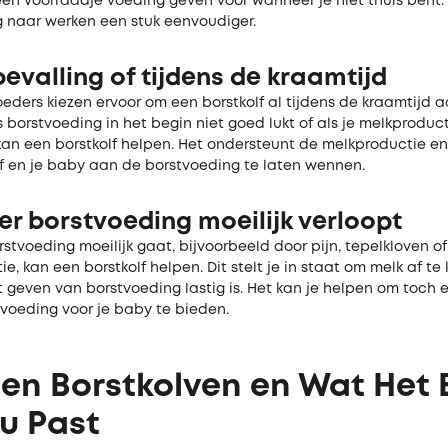
een voorraadje voeding geven voor wanneer je niet thuis bent.
 naar werken een stuk eenvoudiger.
evalling of tijdens de kraamtijd
ders kiezen ervoor om een borstkolf al tijdens de kraamtijd a
s borstvoeding in het begin niet goed lukt of als je melkproduc
kan een borstkolf helpen. Het ondersteunt de melkproductie en
lf en je baby aan de borstvoeding te laten wennen.
r borstvoeding moeilijk verloopt
tvoeding moeilijk gaat, bijvoorbeeld door pijn, tepelkloven o
e, kan een borstkolf helpen. Dit stelt je in staat om melk af te k
 geven van borstvoeding lastig is. Het kan je helpen om toch 
 voeding voor je baby te bieden.
en Borstkolven en Wat Het 
ou Past