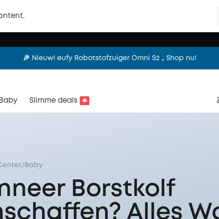
Camera's, deurbellen, robotmaaiers en meer. Ontdek alles van e
ontent.
limmer wonen met eufy. Ontdek vandaag het complete assorti
🎉 Nieuw! eufy Robotstofzuiger Omni S2，Shop nu!
Baby
Slimme deals
🔥
Center
/
Baby
neer Borstkolf
schaffen? Alles W