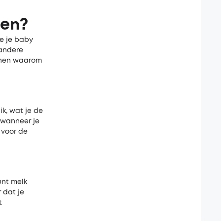
fen?
je je baby
 andere
denen waarom
k, wat je de
g wanneer je
 voor de
unt melk
 dat je
t