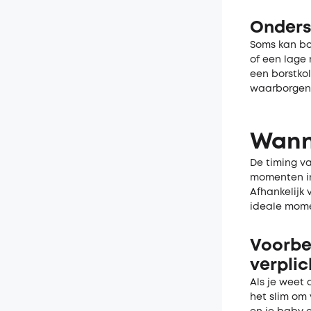
Onders
Soms kan bo
of een lage
een borstko
waarborgen
Wan
De timing va
momenten in
Afhankelijk 
ideale mome
Voorbe
verpli
Als je weet 
het slim om 