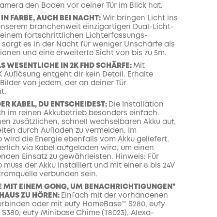
Kamera den Boden vor deiner Tür im Blick hat.
 IN FARBE, AUCH BEI NACHT:
Wir bringen Licht ins
unserem branchenweit einzigartigen Dual-Licht-
 einem fortschrittlichen Lichterfassungs-
 sorgt es in der Nacht für weniger Unschärfe als
ionen und eine erweiterte Sicht von bis zu 5m.
S WESENTLICHE IN 2K FHD SCHÄRFE:
Mit
 Auflösung entgeht dir kein Detail. Erhalte
e Bilder von jedem, der an deiner Tür
t.
ER KABEL, DU ENTSCHEIDEST:
Die Installation
ich im reinen Akkubetrieb besonders einfach.
en zusätzlichen, schnell wechselbaren Akku auf,
eiten durch Aufladen zu vermeiden. Im
 wird die Energie ebenfalls vom Akku geliefert,
erlich via Kabel aufgeladen wird, um einen
nden Einsatz zu gewährleisten. Hinweis: Für
 muss der Akku installiert und mit einer 8 bis 24V
tromquelle verbunden sein.
E MIT EINEM GONG, UM BENACHRICHTIGUNGEN*
HAUS ZU HÖREN:
Einfach mit der vorhandenen
erbinden oder mit eufy HomeBase™ S280, eufy
380, eufy Minibase Chime (T8023), Alexa-