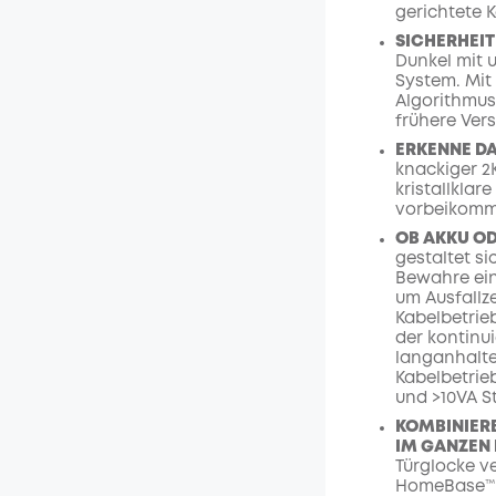
gerichtete 
SICHERHEIT
Dunkel mit 
System. Mit
Algorithmus
frühere Vers
ERKENNE DA
knackiger 2K
kristallklar
vorbeikomm
OB AKKU OD
gestaltet s
Bewahre ein
um Ausfallz
Kabelbetrieb
der kontinui
langanhalte
Kabelbetrieb
und >10VA S
KOMBINIER
IM GANZEN 
Türglocke v
HomeBase™ S