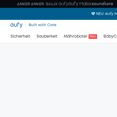
🩷 NEU: eufy
Built with Care
Sicherheit
Sauberkeit
Mähroboter
BabyC
Neu