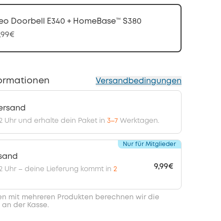
eo Doorbell E340 + HomeBase™ S380
,99€
ormationen
Versandbedingungen
ersand
12 Uhr und erhalte dein Paket in
3–7
Werktagen.
Nur für Mitglieder
rsand
9,99€
 12 Uhr – deine Lieferung kommt in
2
en mit mehreren Produkten berechnen wir die
 an der Kasse.