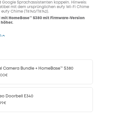
 Google Sprachassistenten koppeln. Hinweis:
tibel mit dem ursprünglichen eufy Wi-Fi Chime
 eufy Chime (T8740/T8742).
 mit HomeBase™ S380 mit Firmware-Version
 höher.
n
l Camera Bundle + HomeBase™ S380
,00€
eo Doorbell E340
,99€