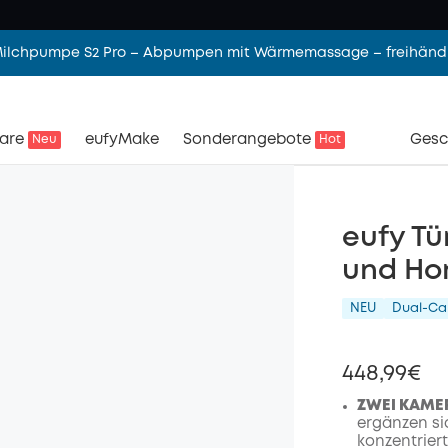
 Milchpumpe S2 Pro – Abpumpen mit Wärmemassage – freihändi
are
eufyMake
Sonderangebote
Gesc
Neu
Hot
eufy Tü
und Ho
NEU
Dual-C
448,99€
ZWEI KAMER
ergänzen sic
konzentrier