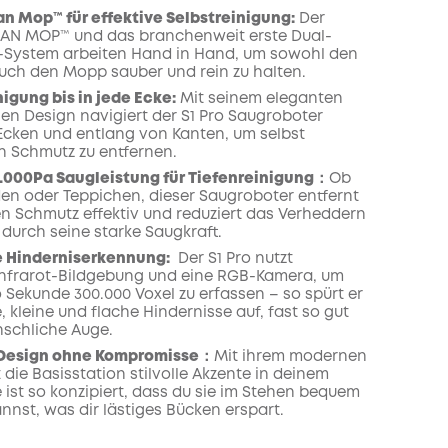
n Mop™ für effektive Selbstreinigung:
Der
AN MOP™ und das branchenweit erste Dual-
-System arbeiten Hand in Hand, um sowohl den
uch den Mopp sauber und rein zu halten.
nigung bis in jede Ecke:
Mit seinem eleganten
en Design navigiert der S1 Pro Saugroboter
Ecken und entlang von Kanten, um selbst
 Schmutz zu entfernen.
8.000Pa Saugleistung für Tiefenreinigung：
Ob
en oder Teppichen, dieser Saugroboter entfernt
den Schmutz effektiv und reduziert das Verheddern
durch seine starke Saugkraft.
e Hinderniserkennung:
Der S1 Pro nutzt
Infrarot-Bildgebung und eine RGB-Kamera, um
 Sekunde 300.000 Voxel zu erfassen – so spürt er
 kleine und flache Hindernisse auf, fast so gut
schliche Auge.
 Design ohne Kompromisse：
Mit ihrem modernen
 die Basisstation stilvolle Akzente in deinem
 ist so konzipiert, dass du sie im Stehen bequem
nnst, was dir lästiges Bücken erspart.