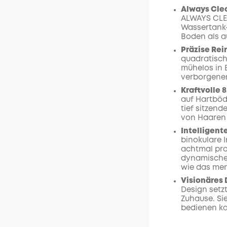
Always Clea
ALWAYS CLE
Wassertank
Boden als a
Präzise Rei
quadratisch
mühelos in 
verborgenen
Kraftvolle 
auf Hartböd
tief sitzen
von Haaren 
Intelligent
binokulare 
achtmal pro
dynamische,
wie das men
Visionäres
Design setzt
Zuhause. Sie
bedienen ka