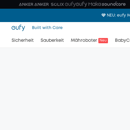
🩷 NEU: eufy
Built with Care
Sicherheit
Sauberkeit
Mähroboter
BabyC
Neu