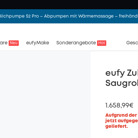
 Milchpumpe S2 Pro – Abpumpen mit Wärmemassage – freihändi
are
eufyMake
Sonderangebote
Gesc
Neu
Hot
eufy Zu
Saugrob
1.658,99€
Aufgrund der
jetzt aufgege
geliefert.