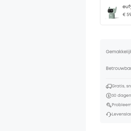
euf
€ 5
Gemakkelij
Betrouwbar
Gratis, s
30 dagen
Probleem
Levensla