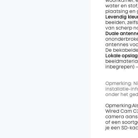
woonkamer, en
water en stof
plaatsing en 
Levendig kleu
beelden, zelfs
van scherp na
Duale antenne
ononderbroke
antennes voor
De bekabelde 
Lokale opslag
beeldmateriaa
inbegrepen) 
Opmerking: Ni
installatie-in
onder het ged
Opmerking:Als
Wired Cam C31
camera aansl
of een soortg
je een SD-kaa