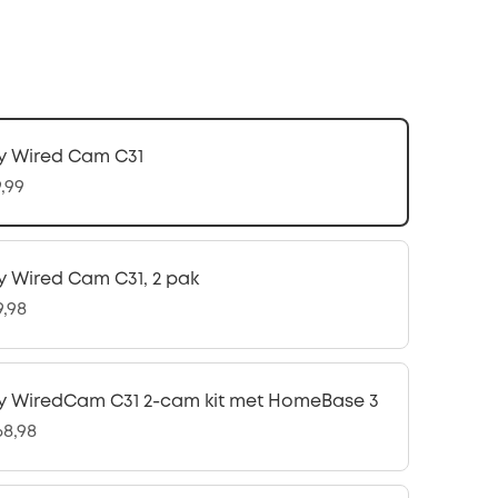
y Wired Cam C31
9,99
y Wired Cam C31, 2 pak
9,98
y WiredCam C31 2-cam kit met HomeBase 3
68,98