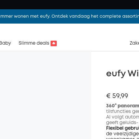
limmer wonen met eufy. Ontdek vandaag het complete assorti
Baby
Slimme deals
Zake
🔥
eufy W
€ 59,99
360° panoram
tiltfuncties g
AI volgt auto
geeft geluids-
Flexibel gebru
de veelzijdi