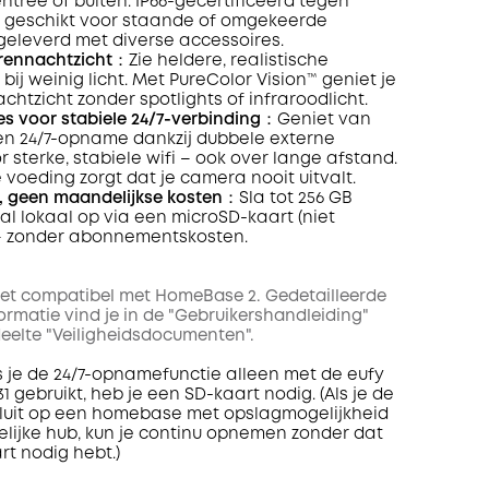
tree of buiten. IP66-gecertificeerd tegen
, geschikt voor staande of omgekeerde
geleverd met diverse accessoires.
rennachtzicht
：Zie heldere, realistische
 bij weinig licht. Met PureColor Vision™ geniet je
chtzicht zonder spotlights of infraroodlicht.
s voor stabiele 24/7-verbinding
：Geniet van
n 24/7-opname dankzij dubbele externe
 sterke, stabiele wifi – ook over lange afstand.
voeding zorgt dat je camera nooit uitvalt.
, geen maandelijkse kosten
：Sla tot 256 GB
l lokaal op via een microSD-kaart (niet
– zonder abonnementskosten.
et compatibel met HomeBase 2. Gedetailleerde
formatie vind je in de "Gebruikershandleiding"
eelte "Veiligheidsdocumenten".
 je de 24/7-opnamefunctie alleen met de eufy
 gebruikt, heb je een SD-kaart nodig. (Als je de
uit op een homebase met opslagmogelijkheid
elijke hub, kun je continu opnemen zonder dat
rt nodig hebt.)