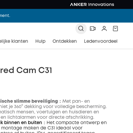
ment.
lijke klanten
Hulp
Ontdekken
Ledenvoordeel
ired Cam C31
ische slimme beveiliging：
Met pan- en
eniet je 360° dekking voor volledige bescherming.
matisch mensen, voertuigen en huisdieren en
 en lichtalarmen voor directe afschrikking.
ik binnen en buiten
：Het compacte ontwerp en
ge montage maken de C31 ideaal voor