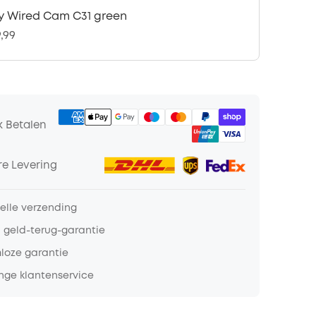
y Wired Cam C31 green
9,99
k Betalen
e Levering
nelle verzending
 geld-terug-garantie
loze garantie
nge klantenservice