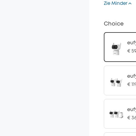
Zie Minder
Choice
euf
€ 5
euf
€ 11
euf
€ 3