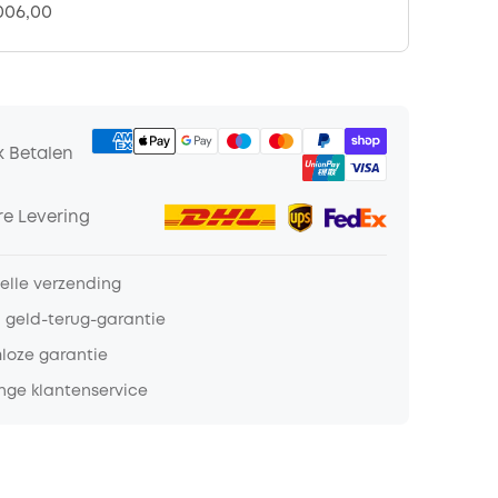
.006,00
k Betalen
e Levering
nelle verzending
 geld-terug-garantie
loze garantie
nge klantenservice