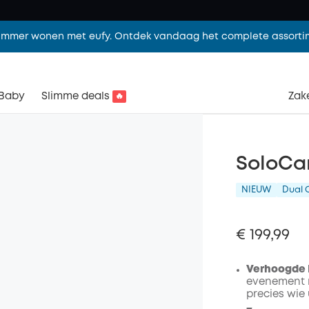
limmer wonen met eufy. Ontdek vandaag het complete assorti
Baby
Slimme deals
Zake
🔥
SoloCa
NIEUW
Dual
€ 199,99
Verhoogde 
evenement ro
precies wie