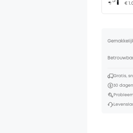
€ 1
Gemakkelij
Betrouwbar
Gratis, s
30 dagen
Probleem
Levensla