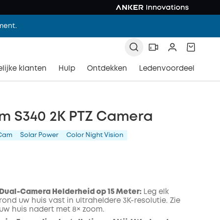
ment.
lijke klanten
Hulp
Ontdekken
Ledenvoordeel
m S340 2K PTZ Camera
 Cam
Solar Power
Color Night Vision
Dual-Camera Helderheid op 15 Meter:
Leg elk
nd uw huis vast in ultraheldere 3K-resolutie. Zie
 uw huis nadert met 8× zoom.