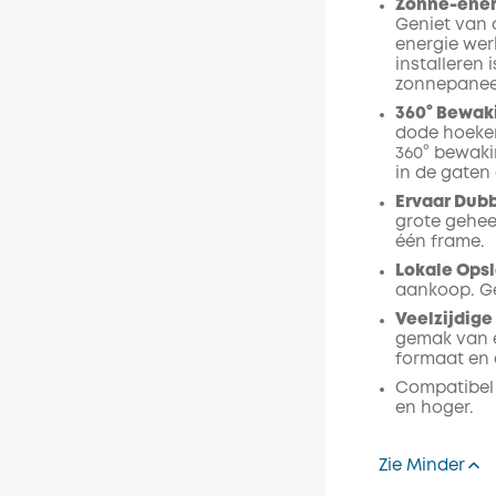
Zonne-energ
Geniet van 
energie wer
installeren 
zonnepanee
360° Bewak
dode hoeken
360° bewaki
in de gaten 
Ervaar Dub
grote geheel
één frame.
Lokale Opsl
aankoop. Ge
Veelzijdige
gemak van e
formaat en 
Compatibel 
en hoger.
Zie Minder