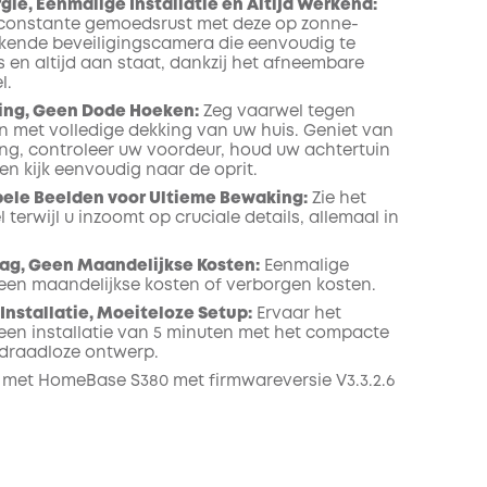
ie, Eenmalige Installatie en Altijd Werkend:
constante gemoedsrust met deze op zonne-
kende beveiligingscamera die eenvoudig te
is en altijd aan staat, dankzij het afneembare
l.
ing, Geen Dode Hoeken:
Zeg vaarwel tegen
 met volledige dekking van uw huis. Geniet van
ng, controleer uw voordeur, houd uw achtertuin
en kijk eenvoudig naar de oprit.
bele Beelden voor Ultieme Bewaking:
Zie het
 terwijl u inzoomt op cruciale details, allemaal in
ag, Geen Maandelijkse Kosten:
Eenmalige
en maandelijkse kosten of verborgen kosten.
 Installatie, Moeiteloze Setup:
Ervaar het
en installatie van 5 minuten met het compacte
draadloze ontwerp.
met HomeBase S380 met firmwareversie V3.3.2.6