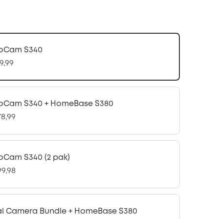
oCam S340
9,99
oCam S340 + HomeBase S380
78,99
oCam S340 (2 pak)
99,98
l Camera Bundle + HomeBase S380