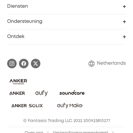
eufy Zakelijk
Diensten
Studentenkorting
Webportalbeveiliging
Ondersteuning
55+ korting
Smart Help-centrum
Ontdek
eufy affiliate programma
Informatie over garanties
eufy Merkverhaal
Afhandeling van een garantie
Contact
Netherlands
Bestelling annuleren
Blog
eufy Veiligheid
Vrienden doorverwijzen, beloningen krijgen
© Fantasia Trading LLC 2022 200923810277
Over ons
Verzendingsovereenkomst