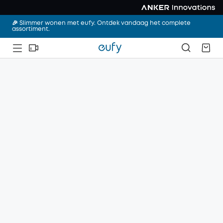
🎉 Slimmer wonen met eufy. Ontdek vandaag het complete
assortiment.