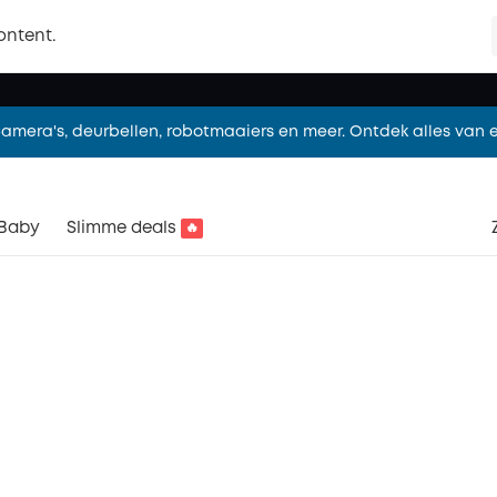
limmer wonen met eufy. Ontdek vandaag het complete assorti
ontent.
🎉 Nieuw! eufy Robotstofzuiger Omni S2，Shop nu!
Camera's, deurbellen, robotmaaiers en meer. Ontdek alles van e
limmer wonen met eufy. Ontdek vandaag het complete assorti
Baby
Slimme deals
🔥
🎉 Nieuw! eufy Robotstofzuiger Omni S2，Shop nu!