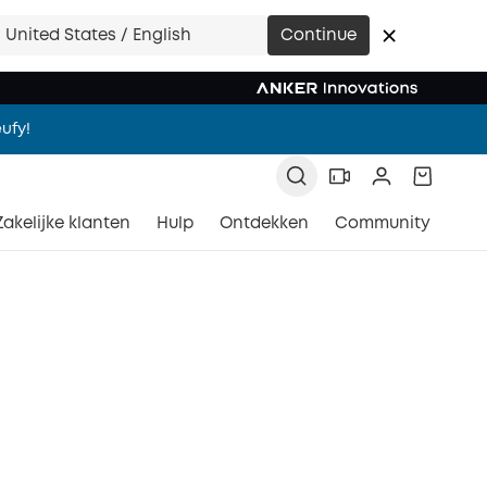
ment.
United States / English
Continue
ufy!
ment.
Zakelijke klanten
Hulp
Ontdekken
Community