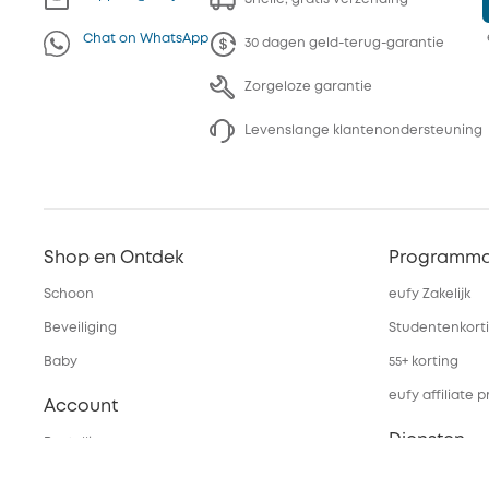
Chat on WhatsApp
30 dagen geld-terug-garantie
Zorgeloze garantie
Levenslange klantenondersteuning
Shop en Ontdek
Programma
Schoon
eufy Zakelijk
Beveiliging
Studentenkort
Baby
55+ korting
eufy affiliate
Account
Diensten
Bestellingen
eufyCredits Beloningsprogramma
Webportalbeve