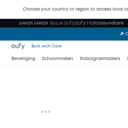
🎉 S
Choose your country or region to access local c
🎉 
Built with Care
🎉 S
Beveiliging
Schoonmaken
Robotgrasmaaiers