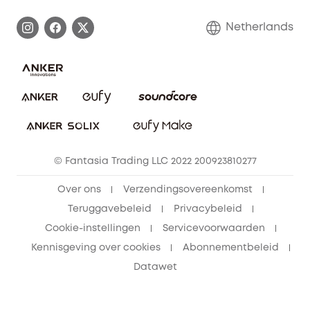
Afhandeling van een garantie
Contact
Netherlands
Bestelling annuleren
Blog
eufy Veiligheid
Vrienden doorverwijzen, beloningen krijgen
© Fantasia Trading LLC 2022 200923810277
Over ons
Verzendingsovereenkomst
Teruggavebeleid
Privacybeleid
Cookie-instellingen
Servicevoorwaarden
Kennisgeving over cookies
Abonnementbeleid
Datawet