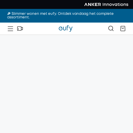
🎉 Slimmer wonen met eufy. Ontdek vandaag het complete
assortiment.