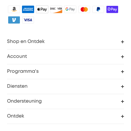
Shop en Ontdek
Schoon
Account
Beveiliging
Bestellingen
Programma's
Baby
eufyCredits Beloningsprogramma
eufy Zakelijk
Diensten
Studentenkorting
Webportalbeveiliging
Ondersteuning
55+ korting
Smart Help-centrum
Ontdek
eufy affiliate programma
Informatie over garanties
eufy Merkverhaal