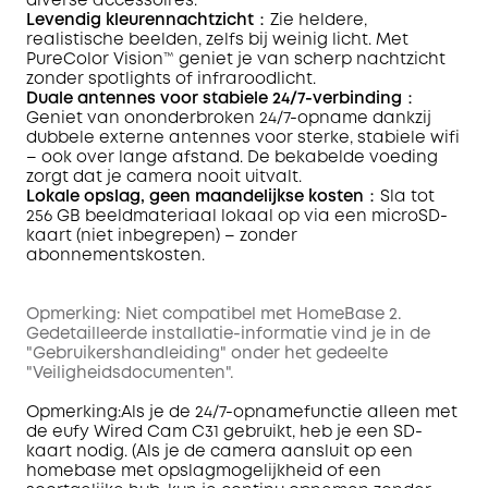
diverse accessoires.
Levendig kleurennachtzicht
：Zie heldere,
realistische beelden, zelfs bij weinig licht. Met
PureColor Vision™ geniet je van scherp nachtzicht
zonder spotlights of infraroodlicht.
Duale antennes voor stabiele 24/7-verbinding
：
Geniet van ononderbroken 24/7-opname dankzij
dubbele externe antennes voor sterke, stabiele wifi
– ook over lange afstand. De bekabelde voeding
zorgt dat je camera nooit uitvalt.
Lokale opslag, geen maandelijkse kosten
：Sla tot
256 GB beeldmateriaal lokaal op via een microSD-
kaart (niet inbegrepen) – zonder
abonnementskosten.
Opmerking: Niet compatibel met HomeBase 2.
Gedetailleerde installatie-informatie vind je in de
"Gebruikershandleiding" onder het gedeelte
"Veiligheidsdocumenten".
Opmerking:Als je de 24/7-opnamefunctie alleen met
de eufy Wired Cam C31 gebruikt, heb je een SD-
kaart nodig. (Als je de camera aansluit op een
homebase met opslagmogelijkheid of een