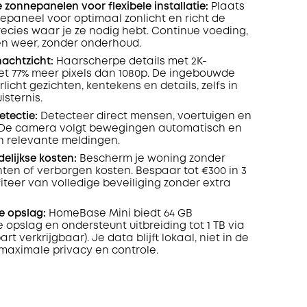
zonnepanelen voor flexibele installatie:
Plaats
epaneel voor optimaal zonlicht en richt de
ecies waar je ze nodig hebt. Continue voeding,
n weer, zonder onderhoud.
nachtzicht:
Haarscherpe details met 2K-
met 77% meer pixels dan 1080p. De ingebouwde
rlicht gezichten, kentekens en details, zelfs in
isternis.
etectie:
Detecteer direct mensen, voertuigen en
. De camera volgt bewegingen automatisch en
en relevante meldingen.
lijkse kosten:
Bescherm je woning zonder
n of verborgen kosten. Bespaar tot €300 in 3
fiteer van volledige beveiliging zonder extra
le opslag:
HomeBase Mini biedt 64 GB
opslag en ondersteunt uitbreiding tot 1 TB via
rt verkrijgbaar). Je data blijft lokaal, niet in de
 maximale privacy en controle.