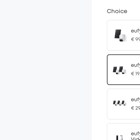
Choice
euf
€ 9
euf
€ 1
euf
€ 2
euf
Vid