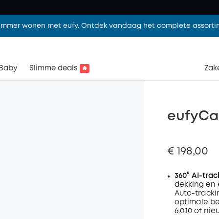
limmer wonen met eufy. Ontdek vandaag het complete assorti
Baby
Slimme deals
Zake
🔥
eufyCa
€ 198,00
360° AI-tra
dekking en 
Auto-tracki
optimale b
6.0.10 of nie