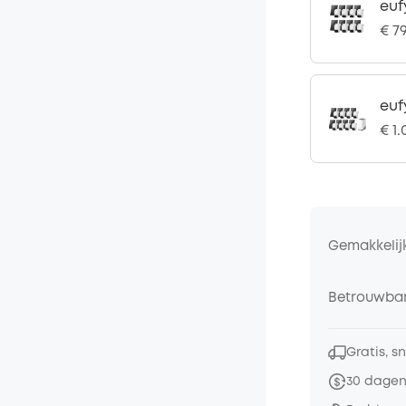
euf
€ 7
euf
€ 1.
Gemakkelij
Betrouwbar
Gratis, s
30 dagen