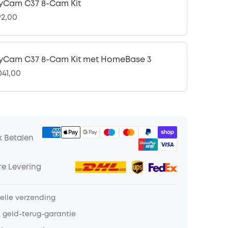
yCam C37 8-Cam Kit
92,00
yCam C37 8-Cam Kit met HomeBase 3
041,00
k Betalen
e Levering
nelle verzending
 geld-terug-garantie