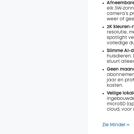
Afneembare 
elk 3W-zonn
camera’s pr
weer of gee
2K kleuren-
resolutie, 
spotlight ve
volledige du
Slimme AI-d
huisdieren
stuurt alle
Geen maande
abonnemente
jaar en pro
kosten.
Veilige loka
ingebouwde 
microSD (apa
cloud, voor
Zie Minder