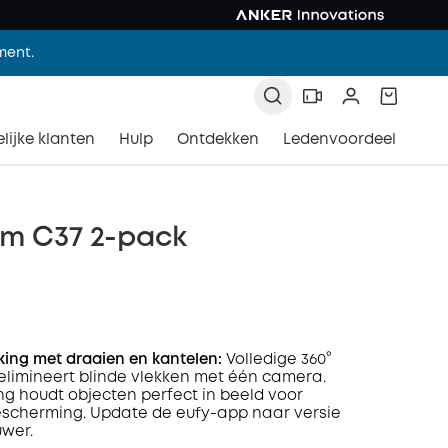
ment.
lijke klanten
Hulp
Ontdekken
Ledenvoordeel
m C37 2-pack
cking met draaien en kantelen:
Volledige 360°
elimineert blinde vlekken met één camera.
ng houdt objecten perfect in beeld voor
escherming. Update de eufy-app naar versie
uwer.