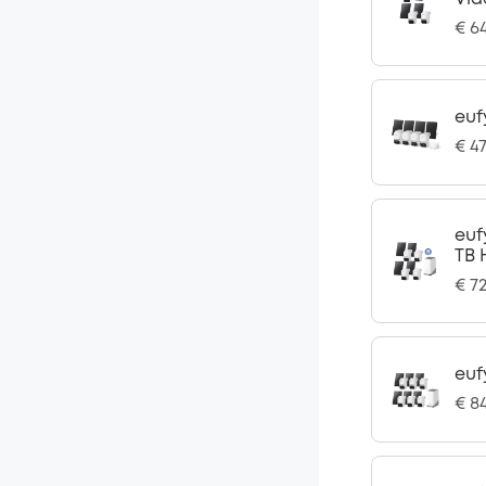
€ 6
euf
€ 4
euf
TB 
€ 7
euf
€ 8