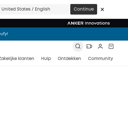
ment.
United States / English
Continue
ufy!
ment.
Zakelijke klanten
Hulp
Ontdekken
Community