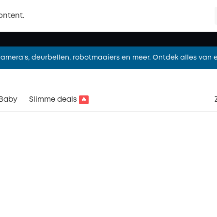
limmer wonen met eufy. Ontdek vandaag het complete assorti
ontent.
🎉 Nieuw! eufy Robotstofzuiger Omni S2，Shop nu!
Camera's, deurbellen, robotmaaiers en meer. Ontdek alles van e
limmer wonen met eufy. Ontdek vandaag het complete assorti
Baby
Slimme deals
🔥
🎉 Nieuw! eufy Robotstofzuiger Omni S2，Shop nu!