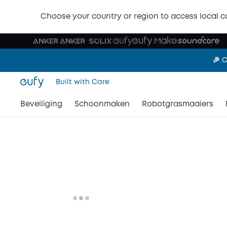
🎉 S
Choose your country or region to access local c
🎉 
Built with Care
🎉 S
Beveiliging
Schoonmaken
Robotgrasmaaiers