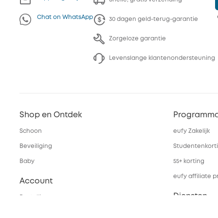
Chat on WhatsApp
30 dagen geld-terug-garantie
Zorgeloze garantie
Levenslange klantenondersteuning
Shop en Ontdek
Programma
Schoon
eufy Zakelijk
Beveiliging
Studentenkort
Baby
55+ korting
eufy affiliate
Account
Diensten
Bestellingen
eufyCredits Beloningsprogramma
Webportalbeve