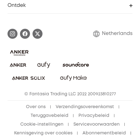
Smart Help-centrum
Ontdek
eufy affiliate programma
Informatie over garanties
eufy Merkverhaal
Afhandeling van een garantie
Contact
Netherlands
Bestelling annuleren
Blog
eufy Veiligheid
Vrienden doorverwijzen, beloningen krijgen
© Fantasia Trading LLC 2022 200923810277
Over ons
Verzendingsovereenkomst
Teruggavebeleid
Privacybeleid
Cookie-instellingen
Servicevoorwaarden
Kennisgeving over cookies
Abonnementbeleid