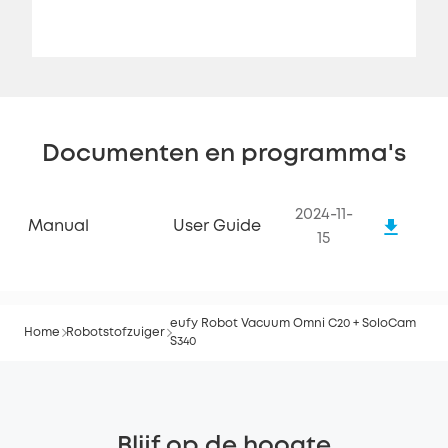
Documenten en programma's
2024-11-
Manual
User Guide
15
eufy Robot Vacuum Omni C20 + SoloCam
Home
Robotstofzuiger
S340
Blijf op de hoogte