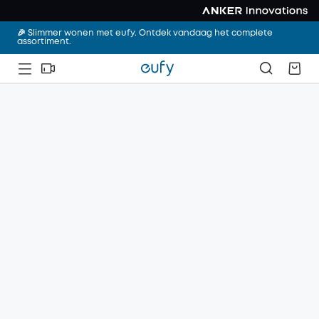
🎉 Slimmer wonen met eufy. Ontdek vandaag het complete
assortiment.