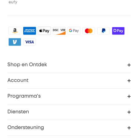
eufy
Shop en Ontdek
Schoon
Account
Beveiliging
Bestellingen
Programma's
Baby
eufyCredits Beloningsprogramma
eufy Zakelijk
Diensten
Studentenkorting
Webportalbeveiliging
Ondersteuning
55+ korting