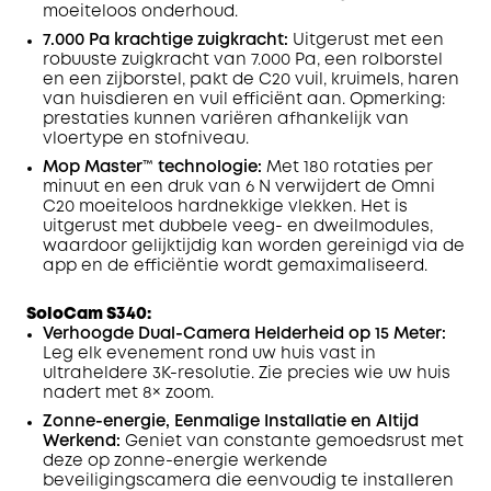
moeiteloos onderhoud.
7.000 Pa krachtige zuigkracht:
Uitgerust met een
robuuste zuigkracht van 7.000 Pa, een rolborstel
en een zijborstel, pakt de C20 vuil, kruimels, haren
van huisdieren en vuil efficiënt aan. Opmerking:
prestaties kunnen variëren afhankelijk van
vloertype en stofniveau.
Mop Master™ technologie:
Met 180 rotaties per
minuut en een druk van 6 N verwijdert de Omni
C20 moeiteloos hardnekkige vlekken. Het is
uitgerust met dubbele veeg- en dweilmodules,
waardoor gelijktijdig kan worden gereinigd via de
app en de efficiëntie wordt gemaximaliseerd.
SoloCam S340:
Verhoogde Dual-Camera Helderheid op 15 Meter:
Leg elk evenement rond uw huis vast in
ultraheldere 3K-resolutie. Zie precies wie uw huis
nadert met 8× zoom.
Zonne-energie, Eenmalige Installatie en Altijd
Werkend:
Geniet van constante gemoedsrust met
deze op zonne-energie werkende
beveiligingscamera die eenvoudig te installeren