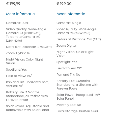
€ 199,99
€ 199,00
SoloCam S340
SoloCam S230
Meer informatie
Meer informatie
Cameras: Dual
Cameras: Single
Video Quality: Wide-Angle
Video Quality: Wide-Angle
Camera: 3K (2880×1620),
Camera: 2K (2304×1296)
Telephoto Camera: 2K
Details at Distance: 7 m (25 ft)
(2304×1296)
Zoom: Digital
Details at Distance: 15 m (50 ft)
Night Vision: Color Night
Zoom: Hybrid 8×
Vision
Night Vision: Color Night
Spotlight: Yes
Vision
Field of View: 135°
Spotlight: Yes
Pan and Tilt: No
Field of View: 135°
Battery Life: 3 Months
Pan and Tilt: Horizontal 360°,
Standalone, a Lifetime with
Vertical 70°
Forever Power
Battery Life: 3 Months
Solar Power: Integrated 1.2W
Standalone, a Lifetime with
Solar Panel
Forever Power
Monthly Fee: No
Solar Power: Adjustable and
Removable 2.2W Solar Panel
Local Storage: Built-In 8 GB