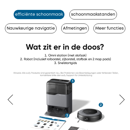
efficiënte schoonmaak
schoonmaakstanden
Nauwkeurige navigatie
Afmetingen
Meer functies