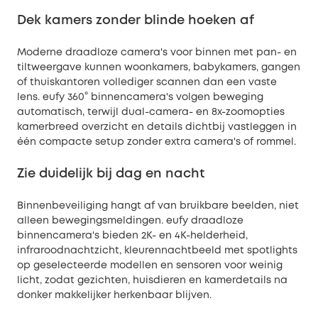
Dek kamers zonder blinde hoeken af
Moderne draadloze camera's voor binnen met pan- en
tiltweergave kunnen woonkamers, babykamers, gangen
of thuiskantoren vollediger scannen dan een vaste
lens. eufy 360° binnencamera's volgen beweging
automatisch, terwijl dual-camera- en 8x-zoomopties
kamerbreed overzicht en details dichtbij vastleggen in
één compacte setup zonder extra camera's of rommel.
Zie duidelijk bij dag en nacht
Binnenbeveiliging hangt af van bruikbare beelden, niet
alleen bewegingsmeldingen. eufy draadloze
binnencamera's bieden 2K- en 4K-helderheid,
infraroodnachtzicht, kleurennachtbeeld met spotlights
op geselecteerde modellen en sensoren voor weinig
licht, zodat gezichten, huisdieren en kamerdetails na
donker makkelijker herkenbaar blijven.