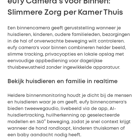
eufy Camera's voor Binnen:
Slimmere Zorg per Kamer Thuis
Een binnencamera geeft geruststelling wanneer je
huisdieren, kinderen, oudere familieleden, bezorgingen
in de hal of onverwachte beweging wilt controleren.
eufy camera's voor binnen combineren helder beeld,
slimme tracking, privacyopties en lokale opslag met
eenvoudige appbediening voor dagelijkse
thuisbewustheid zonder ingewikkelde apparatuur.
Bekijk huisdieren en familie in realtime
Heldere binnenmonitoring houdt je dicht bij de mensen
en huisdieren waar je om geeft. eufy binnencamera's
bieden tweewegaudio, livebeeld via de app, AI-
huisdiertracking, huilherkenning op geselecteerde
modellen en 360° beweging, zodat je snel context krijgt
wanneer de hond rondloopt, kinderen thuiskomen of
een baby aandacht nodig heeft.