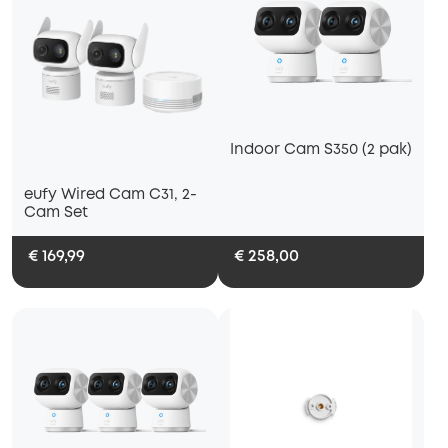
Indoor Cam S350 (2 pak)
eufy Wired Cam C31, 2-
Cam Set
€ 169,99
€ 258,00