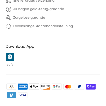
Snelle, gratis verzending
30 dagen geld-terug-garantie
Zorgeloze garantie
Levenslange klantenondersteuning
Download App
eufy