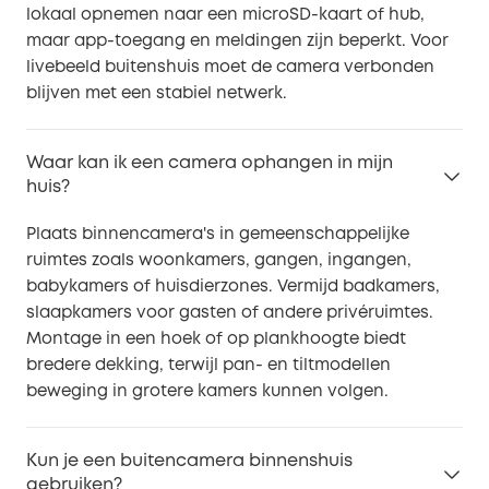
lokaal opnemen naar een microSD-kaart of hub,
maar app-toegang en meldingen zijn beperkt. Voor
livebeeld buitenshuis moet de camera verbonden
blijven met een stabiel netwerk.
Waar kan ik een camera ophangen in mijn
huis?
Plaats binnencamera's in gemeenschappelijke
ruimtes zoals woonkamers, gangen, ingangen,
babykamers of huisdierzones. Vermijd badkamers,
slaapkamers voor gasten of andere privéruimtes.
Montage in een hoek of op plankhoogte biedt
bredere dekking, terwijl pan- en tiltmodellen
beweging in grotere kamers kunnen volgen.
Kun je een buitencamera binnenshuis
gebruiken?