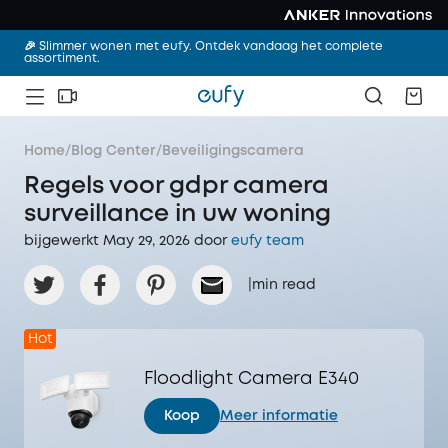
🎉 Slimmer wonen met eufy. Ontdek vandaag het complete
assortiment.
Home
/
Blog Center
/
Beveiligingscamera
Regels voor gdpr camera
surveillance in uw woning
bijgewerkt May 29, 2026 door‌
eufy team
|
min read
Hot
Floodlight Camera E340
Koop
Meer informatie