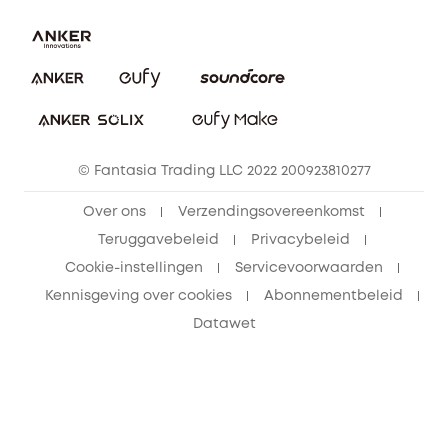
Bestelling annuleren
Blog
eufy Veiligheid
Vrienden doorverwijzen, beloningen krijgen
© Fantasia Trading LLC 2022 200923810277
Over ons
Verzendingsovereenkomst
Teruggavebeleid
Privacybeleid
Cookie-instellingen
Servicevoorwaarden
Kennisgeving over cookies
Abonnementbeleid
Datawet