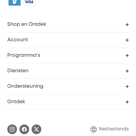
Shop en Ontdek
Schoon
Account
Beveiliging
Bestellingen
Programma's
Baby
eufyCredits Beloningsprogramma
eufy Zakelijk
Diensten
Studentenkorting
Webportalbeveiliging
Ondersteuning
55+ korting
Smart Help-centrum
Ontdek
eufy affiliate programma
Informatie over garanties
eufy Merkverhaal
Afhandeling van een garantie
Contact
Netherlands