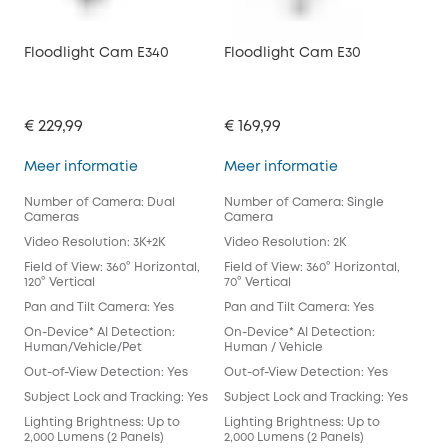
Floodlight Cam E340
Floodlight Cam E30
€ 229,99
€ 169,99
Floodlight Cam E340
Floodlight Cam
Meer informatie
Meer informatie
Number of Camera: Dual
Number of Camera: Single
Cameras
Camera
Video Resolution: 3K+2K
Video Resolution: 2K
Field of View: 360° Horizontal,
Field of View: 360° Horizontal,
120° Vertical
70° Vertical
Pan and Tilt Camera: Yes
Pan and Tilt Camera: Yes
On-Device* AI Detection:
On-Device* AI Detection:
Human/Vehicle/Pet
Human / Vehicle
Out-of-View Detection: Yes
Out-of-View Detection: Yes
Subject Lock and Tracking: Yes
Subject Lock and Tracking: Yes
Lighting Brightness: Up to
Lighting Brightness: Up to
2,000 Lumens (2 Panels)
2,000 Lumens (2 Panels)