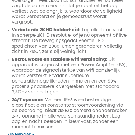
voertuigen. Met automatisch draaien en kantelen
zorgt de camera ervoor dat je nooit uit het oog
verliest wat belangrijk is, waardoor de veiligheid
wordt verbeterd en je gemoedsrust wordt
vergroot.
Verbeterde 2K HD helderheid:
Leg elk detail vast
in scherpe 2K HD resolutie, of je nu opneemt of live
streamt. De bewegingsgeactiveerde LED
spotlichten van 2000 lumen garanderen volledig
zicht in kleur, zelfs bij weinig licht.
Betrouwbare en stabiele wifi verbinding:
Dit
apparaat is uitgerust met een Power Amplifier (PA),
waardoor de signaalsterkte van wifi aanzienlijk
wordt versterkt. Ervaar superieure
penetratiemogelijkheden in muren en een 50%
groter signaalbereik vergeleken met standaard
2,4GHz verbindingen.
24/7 opname:
Met een IP65 weerbestendige
classificatie en constante stroomvoorziening via
de bedrading, biedt de E30 camera ononderbroken
24/7 opname in alle weersomstandigheden. Leg
dag en nacht beelden in kleur vast, zonder een
moment te missen.