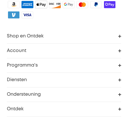
Shop en Ontdek
Schoon
Account
Beveiliging
Bestellingen
Programma's
Baby
eufyCredits Beloningsprogramma
eufy Zakelijk
Diensten
Studentenkorting
Webportalbeveiliging
Ondersteuning
55+ korting
Smart Help-centrum
Ontdek
eufy affiliate programma
Informatie over garanties
eufy Merkverhaal