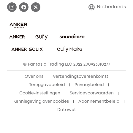
Afhandeling van een garantie
Contact
Netherlands
Bestelling annuleren
Blog
eufy Veiligheid
Vrienden doorverwijzen, beloningen krijgen
© Fantasia Trading LLC 2022 200923810277
Over ons
Verzendingsovereenkomst
Teruggavebeleid
Privacybeleid
Cookie-instellingen
Servicevoorwaarden
Kennisgeving over cookies
Abonnementbeleid
Datawet