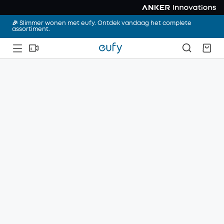
🎉 Slimmer wonen met eufy. Ontdek vandaag het complete
assortiment.