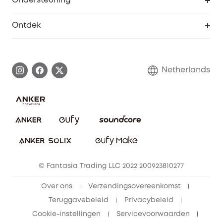
Ondersteuning
55+ korting
Smart Help-centrum
Ontdek
eufy affiliate programma
Informatie over garanties
eufy Merkverhaal
Afhandeling van een garantie
Contact
Netherlands
Bestelling annuleren
Blog
eufy Veiligheid
Vrienden doorverwijzen, beloningen krijgen
© Fantasia Trading LLC 2022 200923810277
Over ons
Verzendingsovereenkomst
Teruggavebeleid
Privacybeleid
Cookie-instellingen
Servicevoorwaarden