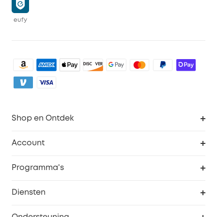
eufy
Shop en Ontdek
Schoon
Account
Beveiliging
Bestellingen
Programma's
Baby
eufyCredits Beloningsprogramma
eufy Zakelijk
Diensten
Studentenkorting
Webportalbeveiliging