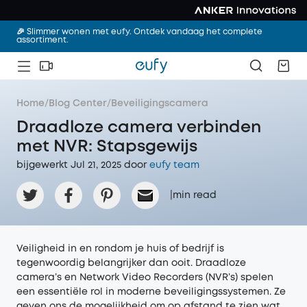
🎉 Slimmer wonen met eufy. Ontdek vandaag het complete
assortiment.
Home
/
Blog Center
/
Beveiligingscamera
Draadloze camera verbinden
met NVR: Stapsgewijs
bijgewerkt Jul 21, 2025 door‌
eufy team
|
min read
Veiligheid in en rondom je huis of bedrijf is
tegenwoordig belangrijker dan ooit. Draadloze
camera’s en Network Video Recorders (NVR’s) spelen
een essentiële rol in moderne beveiligingssystemen. Ze
geven ons de mogelijkheid om op afstand te zien wat