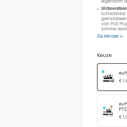
eigendom i
Uitbreidbar
schaalbaar v
geïnstallee
van PoE Plu
slimme assi
Zie Minder
Keuze
euf
€ 1.
euf
PTZ
€ 1