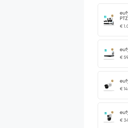
euf
PTZ
€ 1
euf
€ 5
euf
€ 1
euf
€ 3