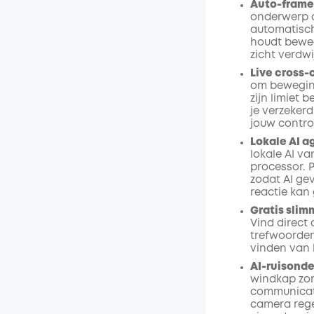
Auto-frame
onderwerp de
automatisch
houdt beweg
zicht verdwi
Live cross-
om beweging
zijn limiet 
je verzeker
jouw contro
Lokale AI a
lokale AI v
processor.
zodat AI ge
reactie kan
Gratis slim
Vind direct
trefwoorden 
vinden van 
AI-ruisonde
windkap zor
communicati
camera rege