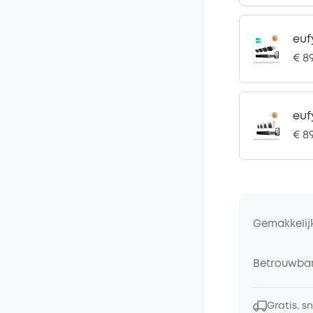
euf
€ 8
euf
€ 8
Gemakkelij
Betrouwbar
Gratis, s