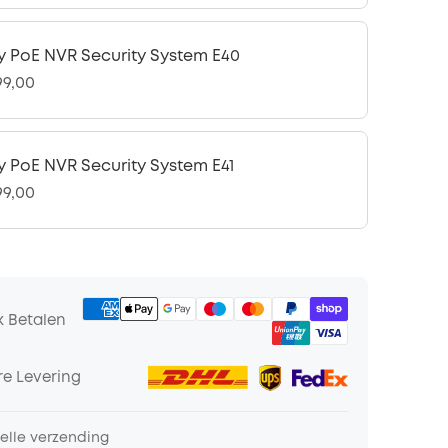
y PoE NVR Security System E40
99,00
y PoE NVR Security System E41
99,00
k Betalen
e Levering
nelle verzending