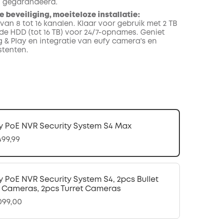
s gegarandeerd.
e beveiliging, moeiteloze installatie:
an 8 tot 16 kanalen. Klaar voor gebruik met 2 TB
rde HDD (tot 16 TB) voor 24/7-opnames. Geniet
g & Play en integratie van eufy camera's en
stenten.
y PoE NVR Security System S4 Max
499,99
y PoE NVR Security System S4, 2pcs Bullet
 Cameras, 2pcs Turret Cameras
.099,00