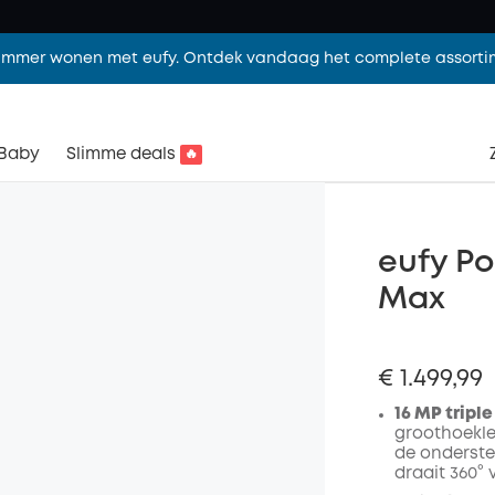
limmer wonen met eufy. Ontdek vandaag het complete assorti
Baby
Slimme deals
🔥
eufy Po
Max
€ 1.499,99
16 MP tripl
groothoeklen
de onderste
draait 360°