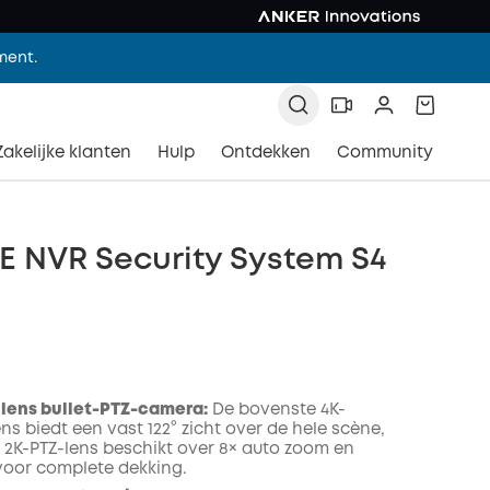
ment.
Zakelijke klanten
Hulp
Ontdekken
Community
E NVR Security System S4
e lens bullet-PTZ-camera:
De bovenste 4K-
s biedt een vast 122° zicht over de hele scène,
 2K-PTZ-lens beschikt over 8× auto zoom en
 voor complete dekking.