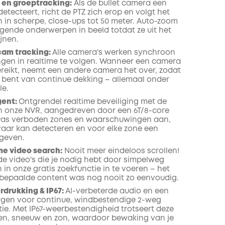
 en groeptracking:
Als de bullet camera een
tecteert, richt de PTZ zich erop en volgt het
 in scherpe, close-ups tot 50 meter. Auto-zoom
ende onderwerpen in beeld totdat ze uit het
jnen.
cam tracking:
Alle camera's werken synchroon
en in realtime te volgen. Wanneer een camera
bereikt, neemt een andere camera het over, zodat
d bent van continue dekking – allemaal onder
le.
gent:
Ontgrendel realtime beveiliging met de
an onze NVR, aangedreven door een 6T/8-core
 Pas verboden zones en waarschuwingen aan,
vaar kan detecteren en voor elke zone een
 geven.
me video search:
Nooit meer eindeloos scrollen!
 de video's die je nodig hebt door simpelweg
in onze gratis zoekfunctie in te voeren – het
bepaalde content was nog nooit zo eenvoudig.
rdrukking & IP67:
AI-verbeterde audio en een
gen voor continue, windbestendige 2-weg
e. Met IP67-weerbestendigheid trotseert deze
n, sneeuw en zon, waardoor bewaking van je