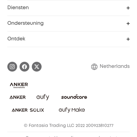
eufyCredits Beloningsprogramma
eufy Zakelijk
Diensten
Studentenkorting
Webportalbeveiliging
Ondersteuning
55+ korting
Smart Help-centrum
Ontdek
eufy affiliate programma
Informatie over garanties
eufy Merkverhaal
Afhandeling van een garantie
Contact
Netherlands
Bestelling annuleren
Blog
eufy Veiligheid
Vrienden doorverwijzen, beloningen krijgen
© Fantasia Trading LLC 2022 200923810277