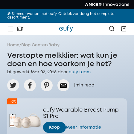
🎉 Slimmer wonen met eufy. Ontdek vandaag het complete
assortiment.
Home
/
Blog Center
/
Baby
Verstopte melkklier: wat kun je
doen en hoe voorkom je het?
bijgewerkt Mar 03, 2026 door‌
eufy team
|
min read
Hot
eufy Wearable Breast Pump
S1 Pro
Koop
Meer informatie