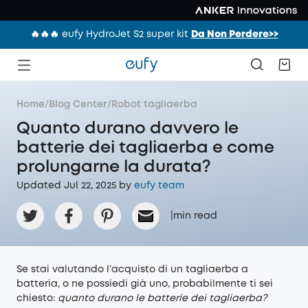
🔥🔥🔥 eufy HydroJet S2 super kit
Da Non Perdere>>
Home
/
Blog Center
/
Robot tagliaerba
Quanto durano davvero le
batterie dei tagliaerba e come
prolungarne la durata?
Updated Jul 22, 2025 by
eufy team
|
min read
Se stai valutando l’acquisto di un tagliaerba a
batteria, o ne possiedi già uno, probabilmente ti sei
chiesto:
quanto durano le batterie dei tagliaerba?