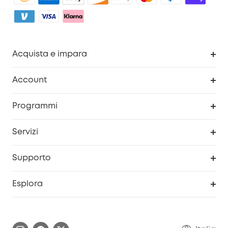
Acquista e impara
Pulizia
Account
Sicurezza
Programma Premi eufyCredits
Programmi
Diventa un affiliato
Servizi
Programma Partner eufy
Portale web di sicurezza
Supporto
Prodotti ricondizionati
Centro di assistenza intelligente
Esplora
Informazioni sulla garanzia
Comunità eufy Security
Esercita i diritti di garanzia
Contattaci