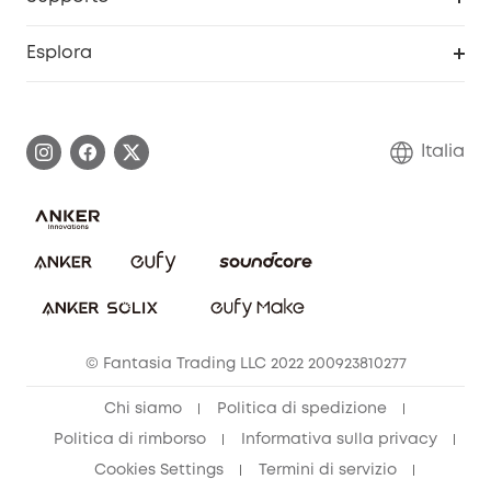
Prodotti ricondizionati
Centro di assistenza intelligente
Esplora
Informazioni sulla garanzia
Comunità eufy Security
Esercita i diritti di garanzia
Contattaci
Italia
FAQ sull'ordine
Annulla ordine
© Fantasia Trading LLC 2022 200923810277
Chi siamo
Politica di spedizione
Politica di rimborso
Informativa sulla privacy
Cookies Settings
Termini di servizio