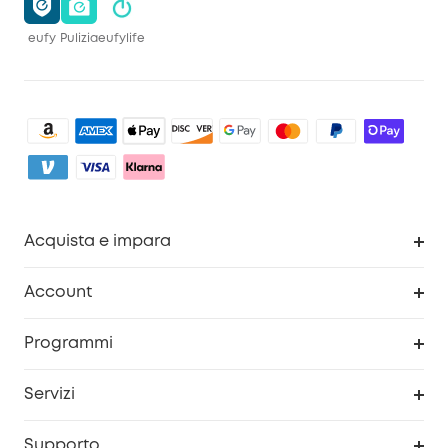
eufy
Pulizia
eufylife
Acquista e impara
Pulizia
Account
Sicurezza
Programma Premi eufyCredits
Programmi
Diventa un affiliato
Servizi
Programma Partner eufy
Portale web di sicurezza
Supporto