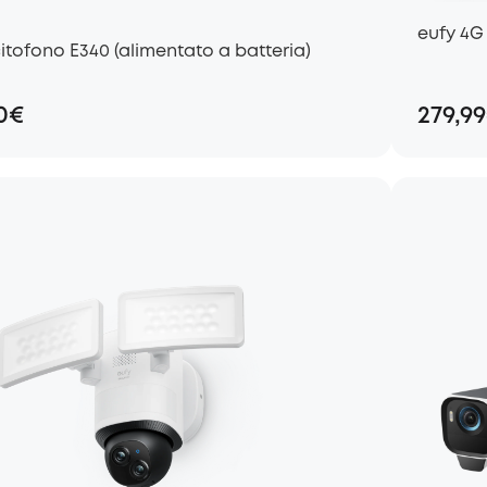
eufy 4G
itofono E340 (alimentato a batteria)
0€
279,9