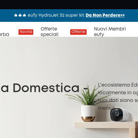
🔥🔥🔥 eufy HydroJet S2 super kit
Da Non Perdere>>
Offerte
Nuovi Membri
Novità
Offerte
erba
speciali
eufy
L'ecosistema Ed
zza Domestica -
localmente in og
tuoi dati siano 
mensili.