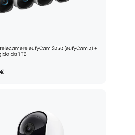
4 telecamere eufyCam S330 (eufyCam 3) +
gido da 1 TB
9€