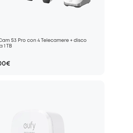
yCam S3 Pro con 4 Telecamere + disco
a 1 TB
,00€