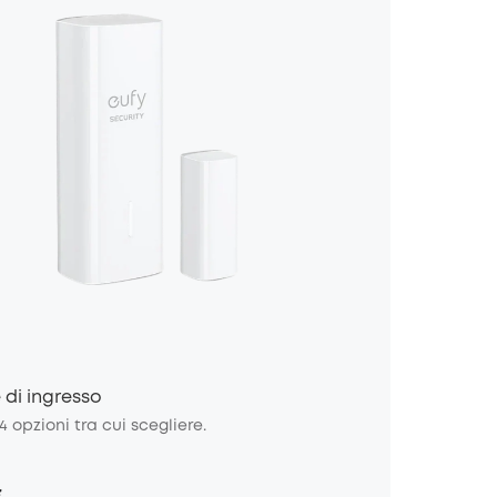
 di ingresso
4 opzioni tra cui scegliere.
*Ci sono 4 opzion