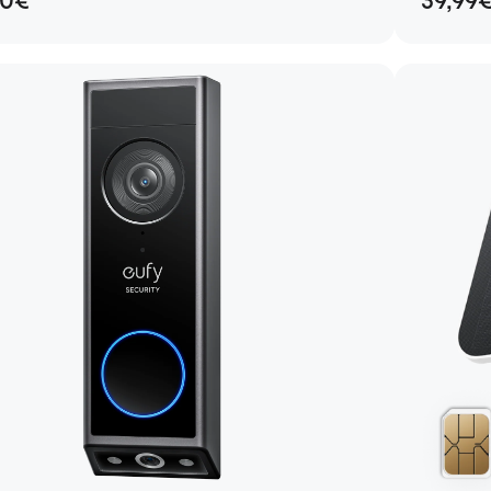
00€
39,99