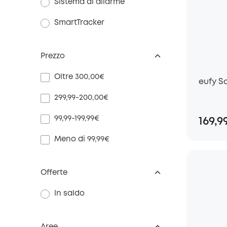
Sistema di allarme
SmartTracker
Prezzo
Oltre 300,00€
eufy S
299,99-200,00€
99,99-199,99€
169,9
Meno di 99,99€
Offerte
In saldo