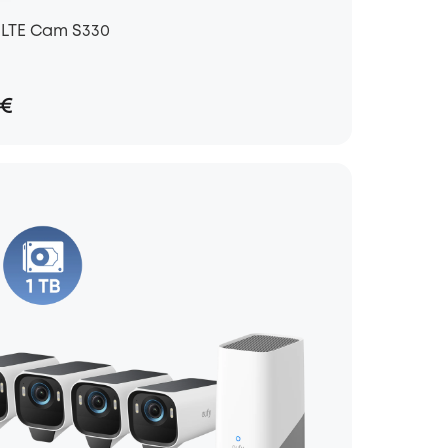
 LTE Cam S330
9€