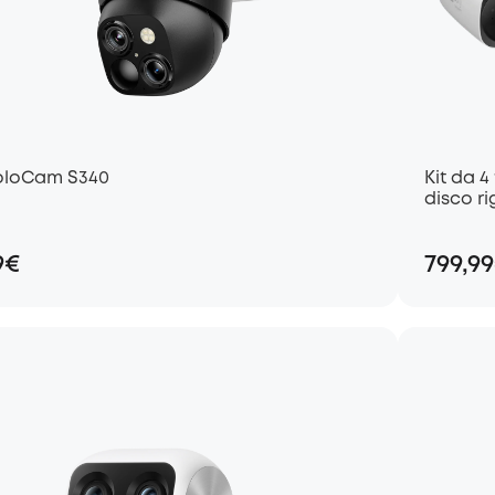
oloCam S340
Kit da 
disco ri
9€
799,9