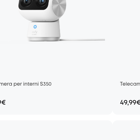
mera per interni S350
Telecam
9€
49,99