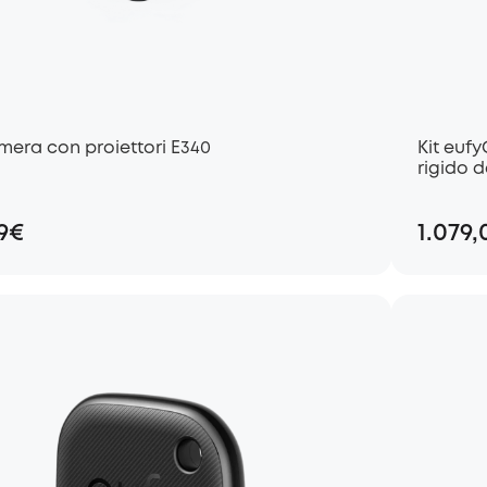
mera con proiettori E340
Kit euf
rigido d
9€
1.079